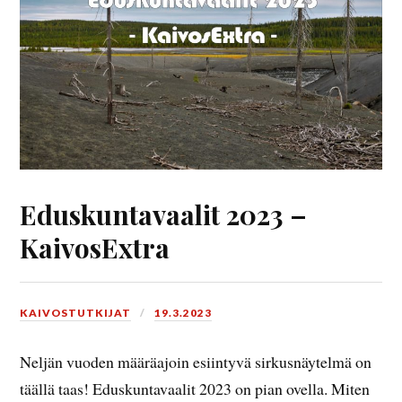
Eduskuntavaalit 2023 –
KaivosExtra
KAIVOSTUTKIJAT
19.3.2023
Neljän vuoden määräajoin esiintyvä sirkusnäytelmä on
täällä taas! Eduskuntavaalit 2023 on pian ovella. Miten