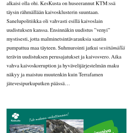
alkaisi olla ohi. KesKusta on huseerannut KTM:ssä
täysin rähmällään kaivosklusterin suuntaan.
Sanelupolitiikka oli vahvasti esillä kaivoslain
uudistuksen kanssa. Ensinnäkin uudistus ”venyi”
mystisesti, jotta malminetsintävarauksia saatiin
pumpattua maa täyteen. Suhmurointi jatkui
vesittämällä
terävin uudistuksen perusajatukset ja kaivosvero. Aika
vahva kaivoskorruption ja hyvävelijärjestelmän maku
näkyy ja maistuu muutenkin kuin Terrafamen
jätevesipurkuputken päässä…