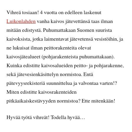
Vihreä tosiaan! 4 vuotta on edelleen laskenut
Luikonlahden
vanha kaivos jätevettänsä taas ilman
mitään edistystä. Puhumattakaan Suomen suurista
kaivoksista, jotka laimentavat jätevetensä vesistöihin, ja
ne lukuisat ilman peittorakenteita olevat
kaivosjätealueet (pohjarakenteista puhumattakaan).
Kuinka edistitte kaivosalueiden peitto- ja pohjarakenne,
sekä jätevesienkäsittelyn normistoa. Entä
pätevyysrekisteriä suunnittelua ja valvontaa varten!?
Miten edistitte kaivosrakenteiden
pitkäaikaiskestävyyden normistoa? Ette mitenkään!
Hyvää työtä vihreät! Todella hyvää…