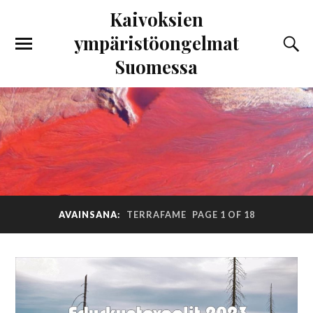
Kaivoksien
ympäristöongelmat
Suomessa
AVAINSANA:
TERRAFAME
PAGE 1 OF 18