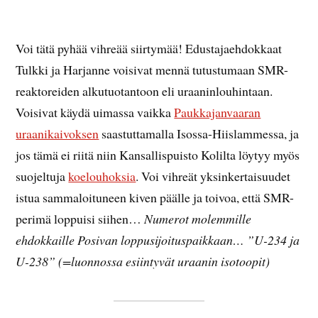
Voi tätä pyhää vihreää siirtymää! Edustajaehdokkaat
Tulkki ja Harjanne voisivat mennä tutustumaan SMR-
reaktoreiden alkutuotantoon eli uraaninlouhintaan.
Voisivat käydä uimassa vaikka
Paukkajanvaaran
uraanikaivoksen
saastuttamalla Isossa-Hiislammessa, ja
jos tämä ei riitä niin Kansallispuisto Kolilta löytyy myös
suojeltuja
koelouhoksia
. Voi vihreät yksinkertaisuudet
istua sammaloituneen kiven päälle ja toivoa, että SMR-
perimä loppuisi siihen…
Numerot molemmille
ehdokkaille Posivan loppusijoituspaikkaan… ”U-234 ja
U-238” (=luonnossa esiintyvät uraanin isotoopit)