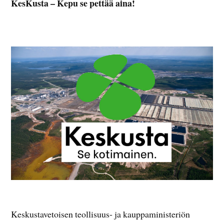
KesKusta – Kepu se pettää aina!
Keskustavetoisen teollisuus- ja kauppaministeriön