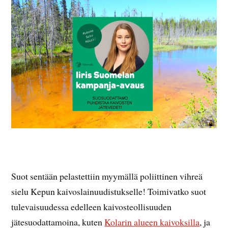
Suot sentään pelastettiin myymällä poliittinen vihreä
sielu Kepun kaivoslainuudistukselle! Toimivatko suot
tulevaisuudessa edelleen kaivosteollisuuden
jätesuodattamoina, kuten
Kolarin alueen kaivoksilla
, ja