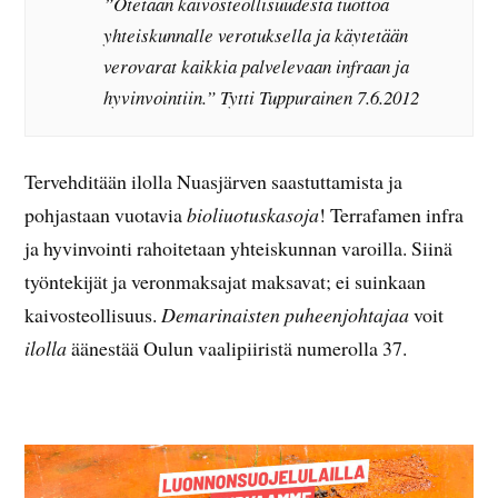
”Otetaan kaivosteollisuudesta tuottoa
yhteiskunnalle verotuksella ja käytetään
verovarat kaikkia palvelevaan infraan ja
hyvinvointiin.” Tytti Tuppurainen 7.6.2012
Tervehditään ilolla Nuasjärven saastuttamista ja
pohjastaan vuotavia
bioliuotuskasoja
! Terrafamen infra
ja hyvinvointi rahoitetaan yhteiskunnan varoilla. Siinä
työntekijät ja veronmaksajat maksavat; ei suinkaan
kaivosteollisuus.
Demarinaisten puheenjohtajaa
voit
ilolla
äänestää Oulun vaalipiiristä numerolla 37.