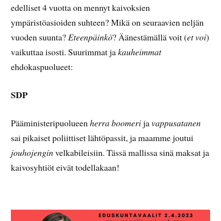
edelliset 4 vuotta on mennyt kaivoksien
ympäristöasioiden suhteen? Mikä on seuraavien neljän
vuoden suunta?
Eteenpäinkö
? Äänestämällä voit (
et voi
)
vaikuttaa isosti. Suurimmat ja
kauheimmat
ehdokaspuolueet:
SDP
Pääministeripuolueen
herra boomeri
ja
vappusatanen
sai pikaiset poliittiset lähtöpassit, ja maamme joutui
jouhojengin
velkabileisiin. Tässä mallissa sinä maksat ja
kaivosyhtiöt eivät todellakaan!