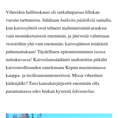
Vihreiden hallituskausi oli surkuhupaisaa lillukan
varsiin tarttumista. Juhlitaan
huikeita päätöksiä
samalla,
kun kaivosyhtiöt ovat tehneet malminetsintävarauksia
vain moninkertaisesti enemmän, ja jätevesiä valutetaan
vesistöihin yhä vain enemmän; kaivosjätteen määrästä
puhumattakaan! Täydellinen epäonnistuminen isossa
mittakuvassa! Kaivoslainsäädäntö uudistettiin pitkälti
kaivosteollisuuden sanelemana Kepun masinoimassa
kauppa- ja teollisuusministeriössä. Missä vihreitten
kädenjälki? Taisi kansalaisjärjestöt enemmän olla
parantamassa edes hiukan kyseistä
laki
sanelua
.