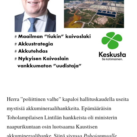
Herra ”poliittinen valhe” kapaloi hallituskaudella useita
mystisiä akkumineraalihankkeita. Epämääräisin
Toholampilaisen Lintilän hankkeista oli ministerin
naapurikuntaan osin luotsaama Kaustisen
akkumineraalihanke. Siinä sivussa
Pohojanmaalle