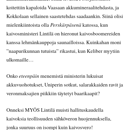
koitettiin kapaloida Vaasaan akkumineraalitehdasta, ja
Kokkolaan sellainen saastetehdas saadaankin. Siinä olisi
mielenkiintoista olla
Perskärpäsenä
katossa, kun
kaivosministeri Lintilä on hieronut kaivosboomereiden
kanssa lehmänkauppoja saunailloissa. Kuinkahan moni
”naapurikunnan tutuista” rikastui, kun Keliber myytiin
ulkomaille…
Onko
eteenpäin
menemistä ministerin lukuisat
akkuvuohotukset, Uniperin sotkut, salarakkaiden ravit ja
veronmaksajien piikkiin täytetyt baarikaapit?
Onneksi MYÖS Lintilä muisti hallituskaudella
kaivoksia teollisuuden sähköveron huojennuksella,
jonka suuruus on isompi kuin kaivosvero!