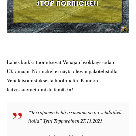
Lähes kaikki tuomitsevat Venäjän hyökkäyssodan
Ukrainaan. Nornickel ei näytä olevan pakotelistalla
Venäläisomistuksesta huolimatta. Kunnon
kaivossuomettumista tämäkin!
”Terrafamen kehityssuuntaa on tervehdittävä
ilolla” Tytti Tuppurainen 27.11.2021