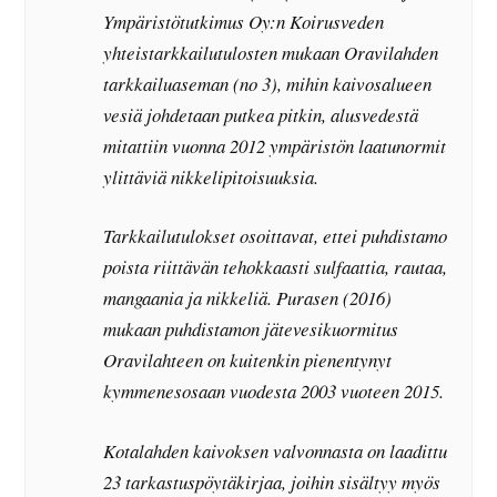
Ympäristötutkimus Oy:n Koirusveden
yhteistarkkailutulosten mukaan Oravilahden
tarkkailuaseman (no 3), mihin kaivosalueen
vesiä johdetaan putkea pitkin, alusvedestä
mitattiin vuonna 2012 ympäristön laatunormit
ylittäviä nikkelipitoisuuksia.
Tarkkailutulokset osoittavat, ettei puhdistamo
poista riittävän tehokkaasti sulfaattia, rautaa,
mangaania ja nikkeliä. Purasen (2016)
mukaan puhdistamon jätevesikuormitus
Oravilahteen on kuitenkin pienentynyt
kymmenesosaan vuodesta 2003 vuoteen 2015.
Kotalahden kaivoksen valvonnasta on laadittu
23 tarkastuspöytäkirjaa, joihin sisältyy myös