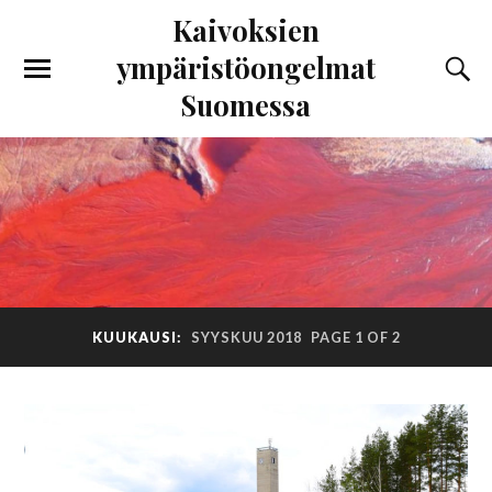
Kaivoksien
ympäristöongelmat
Suomessa
KUUKAUSI:
SYYSKUU 2018
PAGE 1 OF 2