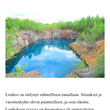
Louhos on säilynyt suhteellisen ennallaan. Aitaukset ja
varoituskyltit olivat puutteelliset, ja osin rikottu.
Louhoksen syvyys on huomattava eli epäviralisten