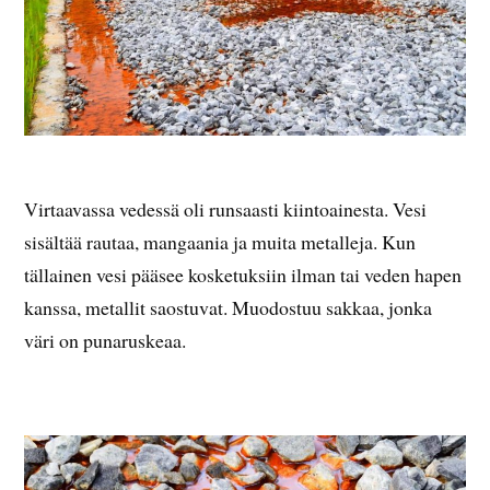
Virtaavassa vedessä oli runsaasti kiintoainesta. Vesi
sisältää rautaa, mangaania ja muita metalleja. Kun
tällainen vesi pääsee kosketuksiin ilman tai veden hapen
kanssa, metallit saostuvat. Muodostuu sakkaa, jonka
väri on punaruskeaa.