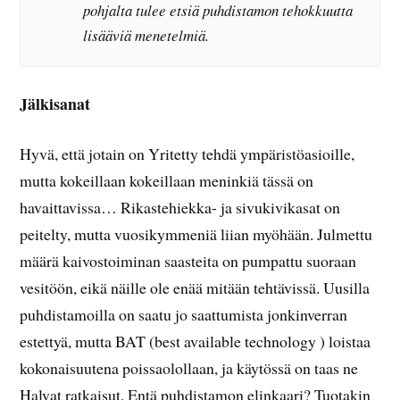
pohjalta tulee etsiä puhdistamon tehokkuutta
lisääviä menetelmiä.
Jälkisanat
Hyvä, että jotain on Yritetty tehdä ympäristöasioille,
mutta kokeillaan kokeillaan meninkiä tässä on
havaittavissa… Rikastehiekka- ja sivukivikasat on
peitelty, mutta vuosikymmeniä liian myöhään. Julmettu
määrä kaivostoiminan saasteita on pumpattu suoraan
vesitöön, eikä näille ole enää mitään tehtävissä. Uusilla
puhdistamoilla on saatu jo saattumista jonkinverran
estettyä, mutta BAT (best available technology ) loistaa
kokonaisuutena poissaolollaan, ja käytössä on taas ne
Halvat ratkaisut. Entä puhdistamon elinkaari? Tuotakin