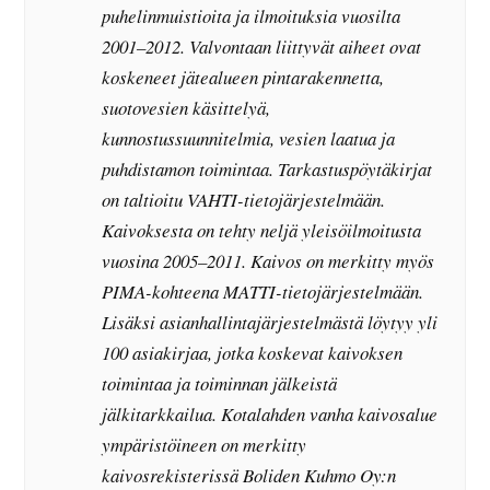
puhelinmuistioita ja ilmoituksia vuosilta
2001–2012. Valvontaan liittyvät aiheet ovat
koskeneet jätealueen pintarakennetta,
suotovesien käsittelyä,
kunnostussuunnitelmia, vesien laatua ja
puhdistamon toimintaa. Tarkastuspöytäkirjat
on taltioitu VAHTI-tietojärjestelmään.
Kaivoksesta on tehty neljä yleisöilmoitusta
vuosina 2005–2011. Kaivos on merkitty myös
PIMA-kohteena MATTI-tietojärjestelmään.
Lisäksi asianhallintajärjestelmästä löytyy yli
100 asiakirjaa, jotka koskevat kaivoksen
toimintaa ja toiminnan jälkeistä
jälkitarkkailua. Kotalahden vanha kaivosalue
ympäristöineen on merkitty
kaivosrekisterissä Boliden Kuhmo Oy:n