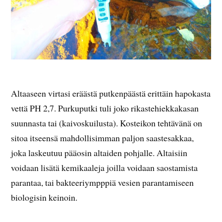
Altaaseen virtasi eräästä putkenpäästä erittäin hapokasta
vettä PH 2,7. Purkuputki tuli joko rikastehiekkakasan
suunnasta tai (kaivoskuilusta). Kosteikon tehtävänä on
sitoa itseensä mahdollisimman paljon saastesakkaa,
joka laskeutuu pääosin altaiden pohjalle. Altaisiin
voidaan lisätä kemikaaleja joilla voidaan saostamista
parantaa, tai bakteeriympppiä vesien parantamiseen
biologisin keinoin.