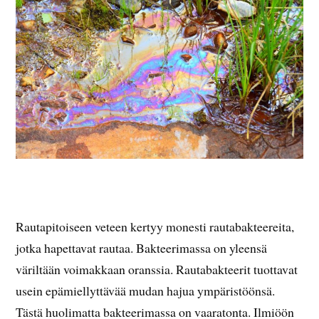
Rautapitoiseen veteen kertyy monesti rautabakteereita,
jotka hapettavat rautaa. Bakteerimassa on yleensä
väriltään voimakkaan oranssia. Rautabakteerit tuottavat
usein epämiellyttävää mudan hajua ympäristöönsä.
Tästä huolimatta bakteerimassa on vaaratonta. Ilmiöön