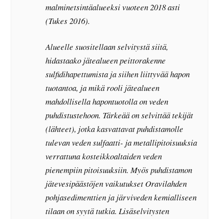
malminetsintäalueeksi vuoteen 2018 asti
(Tukes 2016).
Alueelle suositellaan selvitystä siitä,
hidastaako jätealueen peittorakenne
sulfidihapettumista ja siihen liittyvää hapon
tuotantoa, ja mikä rooli jätealueen
mahdollisella hapontuotolla on veden
puhdistustehoon. Tärkeää on selvittää tekijät
(lähteet), jotka kasvattavat puhdistamolle
tulevan veden sulfaatti- ja metallipitoisuuksia
verrattuna kosteikkoaltaiden veden
pienempiin pitoisuuksiin. Myös puhdistamon
jätevesipäästöjen vaikutukset Oravilahden
pohjasedimenttien ja järviveden kemialliseen
tilaan on syytä tutkia. Lisäselvitysten