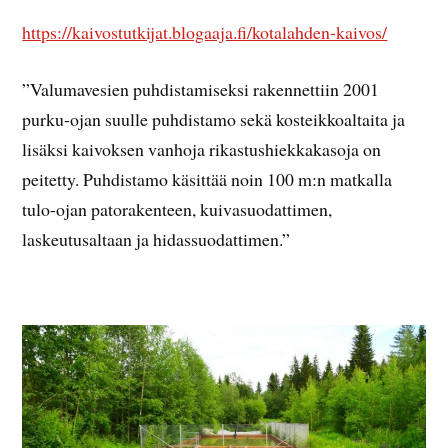
https://kaivostutkijat.blogaaja.fi/kotalahden-kaivos/
”Valumavesien puhdistamiseksi rakennettiin 2001
purku-ojan suulle puhdistamo sekä kosteikkoaltaita ja
lisäksi kaivoksen vanhoja rikastushiekkakasoja on
peitetty. Puhdistamo käsittää noin 100 m:n matkalla
tulo-ojan patorakenteen, kuivasuodattimen,
laskeutusaltaan ja hidassuodattimen.”