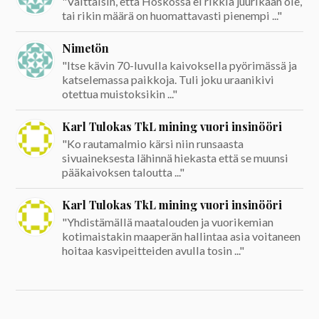
"Väittäisin, että Hoskossa ei rikkiä juurikaan ole,
tai rikin määrä on huomattavasti pienempi ..."
Nimetön
"Itse kävin 70-luvulla kaivoksella pyörimässä ja
katselemassa paikkoja. Tuli joku uraanikivi
otettua muistoksikin ..."
Karl Tulokas TkL mining vuori insinööri
"Ko rautamalmio kärsi niin runsaasta
sivuaineksesta lähinnä hiekasta että se muunsi
pääkaivoksen taloutta ..."
Karl Tulokas TkL mining vuori insinööri
"Yhdistämällä maatalouden ja vuorikemian
kotimaistakin maaperän hallintaa asia voitaneen
hoitaa kasvipeitteiden avulla tosin ..."