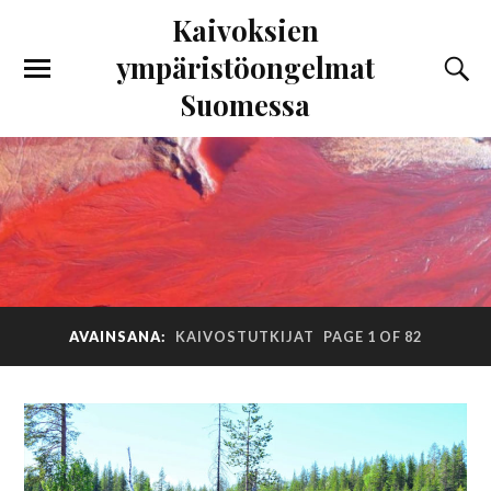
Kaivoksien
ympäristöongelmat
Suomessa
AVAINSANA:
KAIVOSTUTKIJAT
PAGE 1 OF 82