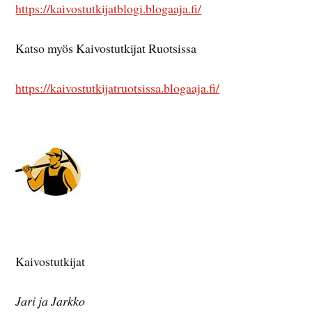
https://kaivostutkijatblogi.blogaaja.fi/
Katso myös Kaivostutkijat Ruotsissa
https://kaivostutkijatruotsissa.blogaaja.fi/
Kaivostutkijat
Jari ja Jarkko