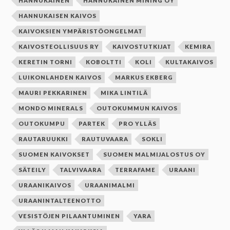
HANNUKAINEN
HANNUKAINEN MINING OY
HANNUKAISEN KAIVOS
KAIVOKSIEN YMPÄRISTÖONGELMAT
KAIVOSTEOLLISUUS RY
KAIVOSTUTKIJAT
KEMIRA
KERETIN TORNI
KOBOLTTI
KOLI
KULTAKAIVOS
LUIKONLAHDEN KAIVOS
MARKUS EKBERG
MAURI PEKKARINEN
MIKA LINTILÄ
MONDO MINERALS
OUTOKUMMUN KAIVOS
OUTOKUMPU
PARTEK
PRO YLLÄS
RAUTARUUKKI
RAUTUVAARA
SOKLI
SUOMEN KAIVOKSET
SUOMEN MALMIJALOSTUS OY
SÄTEILY
TALVIVAARA
TERRAFAME
URAANI
URAANIKAIVOS
URAANIMALMI
URAANINTALTEENOTTO
VESISTÖJEN PILAANTUMINEN
YARA