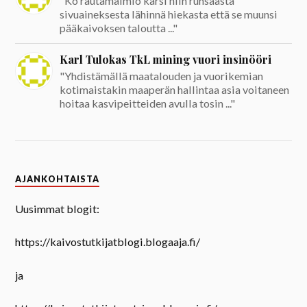
"Ko rautamalmio kärsi niin runsaasta
sivuaineksesta lähinnä hiekasta että se muunsi
pääkaivoksen taloutta ..."
Karl Tulokas TkL mining vuori insinööri
"Yhdistämällä maatalouden ja vuorikemian
kotimaistakin maaperän hallintaa asia voitaneen
hoitaa kasvipeitteiden avulla tosin ..."
AJANKOHTAISTA
Uusimmat blogit:
https://kaivostutkijatblogi.blogaaja.fi/
ja