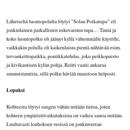
Läheiseltä luontopolulta löytyi ”Solan Poikatupa” eli
jonkinlainen paikallisten uskovaisten tupa… Tämä ja
koko luontopolku oli jäänyt kyllä vähemmälle käytölle,
vaikkakin polulla oli kaikenlaista pientä nähtävää esim.
tervankeittopaikka, pontikkatehdas, joku peikkopuisto
ja kivikautisen kylän pohja. Reitti vaatii ankaraa
suunnistamista, sillä polku häviää maastoon helposti.
Lopuksi
Kohteesta löytyi sangen vähän mitään tietoa, joten
kohteen ympäristövaikutuksista on vaikea sanoa mitään.
Luultavasti louhoksen vesissä on jonkinverran