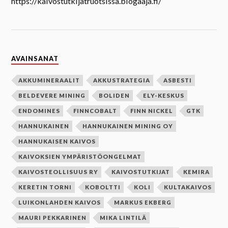
https://kaivostutkijatruotsissa.blogaaja.fi/
AVAINSANAT
AKKUMINERAALIT
AKKUSTRATEGIA
ASBESTI
BELDEVERE MINING
BOLIDEN
ELY-KESKUS
ENDOMINES
FINNCOBALT
FINN NICKEL
GTK
HANNUKAINEN
HANNUKAINEN MINING OY
HANNUKAISEN KAIVOS
KAIVOKSIEN YMPÄRISTÖONGELMAT
KAIVOSTEOLLISUUS RY
KAIVOSTUTKIJAT
KEMIRA
KERETIN TORNI
KOBOLTTI
KOLI
KULTAKAIVOS
LUIKONLAHDEN KAIVOS
MARKUS EKBERG
MAURI PEKKARINEN
MIKA LINTILÄ