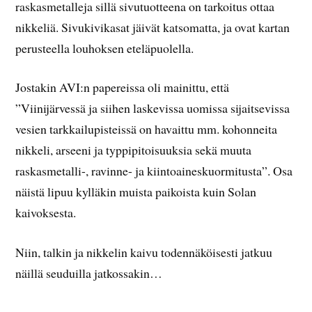
raskasmetalleja sillä sivutuotteena on tarkoitus ottaa
nikkeliä. Sivukivikasat jäivät katsomatta, ja ovat kartan
perusteella louhoksen eteläpuolella.
Jostakin AVI:n papereissa oli mainittu, että
”Viinijärvessä ja siihen laskevissa uomissa sijaitsevissa
vesien tarkkailupisteissä on havaittu mm. kohonneita
nikkeli, arseeni ja typpipitoisuuksia sekä muuta
raskasmetalli-, ravinne- ja kiintoaineskuormitusta”. Osa
näistä lipuu kylläkin muista paikoista kuin Solan
kaivoksesta.
Niin, talkin ja nikkelin kaivu todennäköisesti jatkuu
näillä seuduilla jatkossakin…