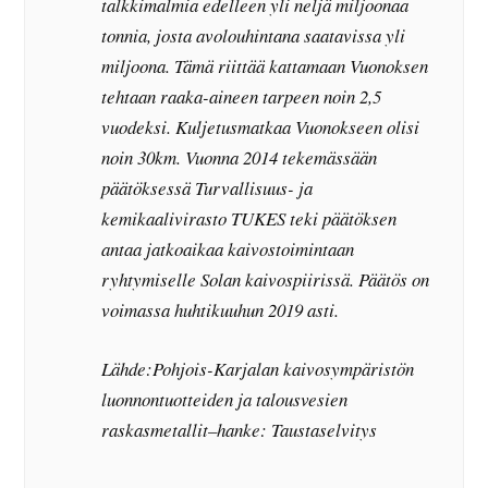
talkkimalmia edelleen yli neljä miljoonaa
tonnia, josta avolouhintana saatavissa yli
miljoona. Tämä riittää kattamaan Vuonoksen
tehtaan raaka-aineen tarpeen noin 2,5
vuodeksi. Kuljetusmatkaa Vuonokseen olisi
noin 30km. Vuonna 2014 tekemässään
päätöksessä Turvallisuus- ja
kemikaalivirasto TUKES teki päätöksen
antaa jatkoaikaa kaivostoimintaan
ryhtymiselle Solan kaivospiirissä. Päätös on
voimassa huhtikuuhun 2019 asti.
Lähde:Pohjois-Karjalan kaivosympäristön
luonnontuotteiden ja talousvesien
raskasmetallit–hanke: Taustaselvitys