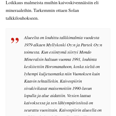
Loikkaus malmeista muihin kaivoskivennäisiin eli
mineraaleihin. Tarkemmin ottaen Solan
talkkilouhokseen.
Alueelta on louhittu talkkimalmia vuodesta
1979 alkaen Myllykoski Oy:n ja Partek Oy:n
toimesta. Kun esiintymä siirtyi Mondo
Mineralsin haltuun vuonna 1991, louhinta
keskitettiin Horsmanahoon, koska sieltä on
lyhempi kuljetusmatka niin Vuonoksen kuin
Kaavin tehtaillekin. Kaivospiirin
sivukivikasat maisemoitiin 1990-luvun
lopulla ja alue aidattiin. Vesien laatua
kaivoksessa ja sen lähiympäristössä on
seurattu vuosittain. Kaivospiirin alueella on