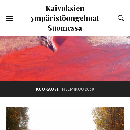
Kaivoksien
ympäristöongelmat
Suomessa
KUUKAUSI:
HELMIKUU 2018