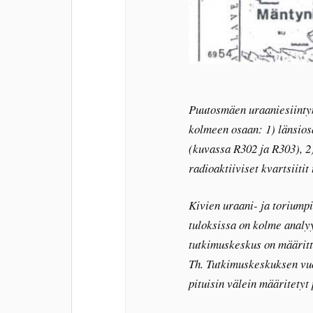
Puutosmäen uraaniesiintym
kolmeen osaan: 1) länsiosa
(kuvassa R302 ja R303), 2
radioaktiiviset kvartsiiti
Kivien uraani- ja toriump
tuloksissa on kolme analyy
tutkimuskeskus on määritt
Th. Tutkimuskeskuksen vu
pituisin välein määritetyt