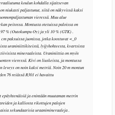
raaliutuma koulun kohdalla sijaitsevan
n niukasti paljastunut, siitä on näkyvissä kaksi
luonnonpaljastuman vieressä. Muu alue
ekan peitossa. Montusta otetuissa paloissa on
 8.97 % (Outokumpu Oy) ja yli 10 % (GTK) .
1 cm paksuissa juonissa, jotka koostuvat <_0
sta uraniniittikiteistä, lyijyhohteesta, kvartsista
tiivisista mineraaleista. Uraniniittia on myös
uonten vieressä. Kivi on liuskeista, ja montussa
an leveys on noin kaksi metriä. Noin 20 m montun
den 76 reiässä R301 ei havaittu
t epäyhtenäisiä ja enintään muutaman metrin
areiden ja kalliosta rikottujen palojen
taisia sekundaarisia uraanimineraaleja .