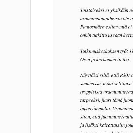
Toistaiseksi ei yksikään nä
uraanimalmiaiheista ole os
Puutosmäen esiintymiä ei k
onkin tutkittu useaan kert
Tutkimuskeskuksen työt 19
Oy:n jo keräämää tietoa.
Näyttäisi siltä, että R301
suunnassa, mikä selittäisi
tyyppisistä uraanimineraal
tarpeeksi, juuri tämä juon
lupaavimmalta. Uraanimal
siten, että juonimineraaliu
ja lisäksi kairattaisiin jo