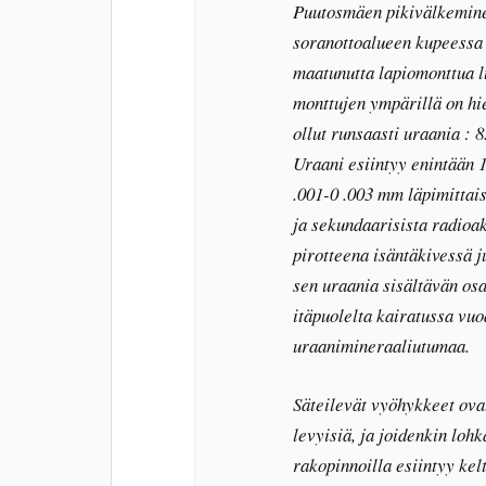
Puutosmäen pikivälkemine
soranottoalueen kupeessa o
maatunutta lapiomonttua 
monttujen ympärillä on hi
ollut runsaasti uraania :
Uraani esiintyy enintään 
.001-0 .003 mm läpimittaisi
ja sekundaarisista radioak
pirotteena isäntäkivessä j
sen uraania sisältävän os
itäpuolelta kairatussa vuo
uraanimineraaliutumaa.
Säteilevät vyöhykkeet ova
levyisiä, ja joidenkin lohk
rakopinnoilla esiintyy kel