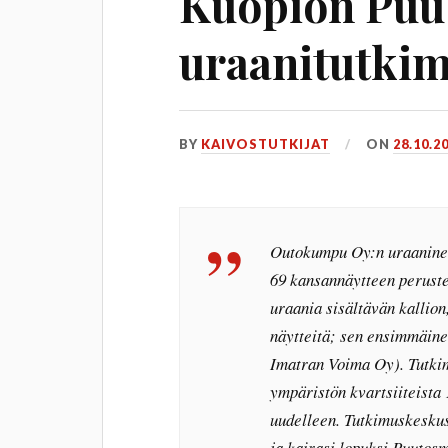
Kuopion Puu
uraanitutki
BY
KAIVOSTUTKIJAT
ON
28.10.2
Outokumpu Oy:n uraaninet
69 kansannäytteen peruste
uraania sisältävän kallion, 
näytteitä; sen ensimmäinen
Imatran Voima Oy). Tutki
ympäristön kvartsiiteista 
uudelleen. Tutkimuskeskus
ja kairasi lopuksi Puutos