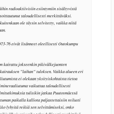
ihin radioaktiivisiin esiintymiin sisältyvistä
oittautunut taloudellisesti merkittäväksi.
uitenkaan ole täysin selvitetty, vaikka niitä
aan.
73-76 eivät lisänneet oleellisesti Outokumpu
 on kairattu jokseenkin pikivälkejuonten
 kairauksen ”laihan” tuloksen. Vaikka alueen eri
iutumista ei olekaan yksityiskohtaista tietoa
imineraaliutuma vaikuttaa taloudellisesti
mitutkimuksia tulisikin jatkaa Puutosmäessä
tuman paikalla kalliota paljastettaisiin reilusti
ukko lyhyitä reikiä sen selvittämiseksi, onko