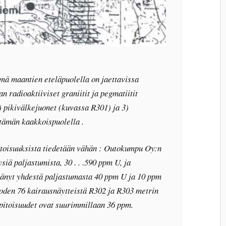
ä maantien eteläpuolella on jaettavissa
n radioaktiiviset graniitit ja pegmatiitit
) pikivälkejuonet (kuvassa R301) ja 3)
t tämän kaakkoispuolella .
itoisuuksista tiedetään vähän : Outokumpu Oy:n
siä paljastumista, 30 . . .590 ppm U, ja
änyt yhdestä paljastumasta 40 ppm U ja 10 ppm
oden 76 kairausnäytteistä R302 ja R303 metrin
 pitoisuudet ovat suurimmillaan 36 ppm.