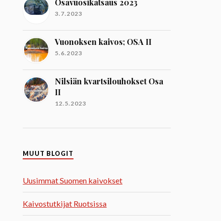
Osavuosikatsaus 2023
3.7.2023
Vuonoksen kaivos; OSA II
5.6.2023
Nilsiän kvartsilouhokset Osa
II
12.5.2023
MUUT BLOGIT
Uusimmat Suomen kaivokset
Kaivostutkijat Ruotsissa