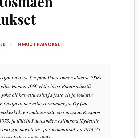
tosmäen
mukset
020
IN
MUUT KAIVOKSET
sijät tutkivat Kuopion Puutosmäen aluetta 1968-
ella. Vuonna 1969 yhtiö löysi Puutosmäestä
joka oli kaivettu esiin ja josta oli jo louhittu
 tutkija lienee ollut Atomienergia Oy (tai
muskeskuksen malmiosasto etsi uraania Kuopion
1973, ja tällöin Puutosmäen esiintymä löydettiin
 teki gammasäteily- ja radonmittauksia 1974-75
mäessä kolme syväreikää.