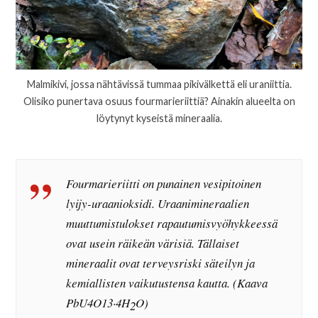
Malmikivi, jossa nähtävissä tummaa pikivälkettä eli uraniittia.
Olisiko punertava osuus fourmarieriittiä? Ainakin alueelta on
löytynyt kyseistä mineraalia.
Fourmarieriitti on punainen vesipitoinen
lyijy-uraanioksidi. Uraanimineraalien
muuttumistulokset rapautumisvyöhykkeessä
ovat usein räikeän värisiä. Tällaiset
mineraalit ovat terveysriski säteilyn ja
kemiallisten vaikutustensa kautta. (Kaava
PbU4O13·4H
O)
2