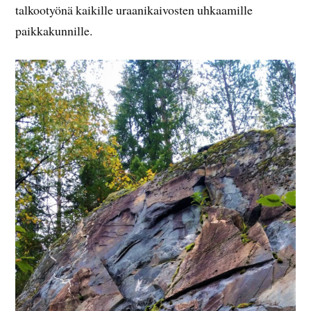
talkootyönä kaikille uraanikaivosten uhkaamille
paikkakunnille.