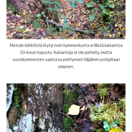
Metsän kätköistä löytyi noin kymmenkunta erillistä kaivantoa
50-luvun lopusta. Kaivantoja ei ole peitelty, mutta
vuosikymmenten saatossa peittyneet hiljalleen pohjaltaan
umpeen.