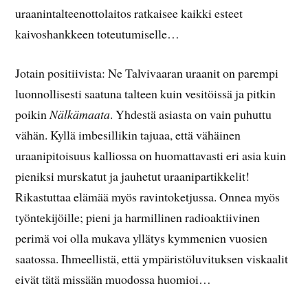
uraanintalteenottolaitos ratkaisee kaikki esteet
kaivoshankkeen toteutumiselle…
Jotain positiivista: Ne Talvivaaran uraanit on parempi
luonnollisesti saatuna talteen kuin vesitöissä ja pitkin
poikin
Nälkämaata
. Yhdestä asiasta on vain puhuttu
vähän. Kyllä imbesillikin tajuaa, että vähäinen
uraanipitoisuus kalliossa on huomattavasti eri asia kuin
pieniksi murskatut ja jauhetut uraanipartikkelit!
Rikastuttaa elämää myös ravintoketjussa. Onnea myös
työntekijöille; pieni ja harmillinen radioaktiivinen
perimä voi olla mukava yllätys kymmenien vuosien
saatossa. Ihmeellistä, että ympäristöluvituksen viskaalit
eivät tätä missään muodossa huomioi…