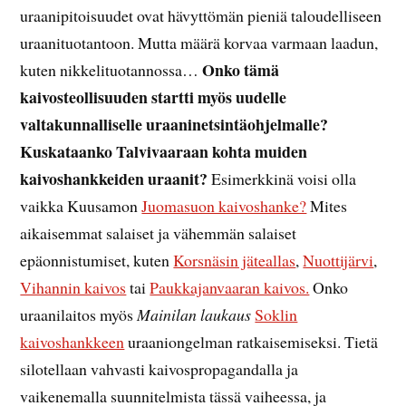
uraanipitoisuudet ovat hävyttömän pieniä taloudelliseen
uraanituotantoon. Mutta määrä korvaa varmaan laadun,
Onko tämä
kuten nikkelituotannossa…
kaivosteollisuuden startti myös uudelle
valtakunnalliselle uraaninetsintäohjelmalle?
Kuskataanko Talvivaaraan kohta muiden
kaivoshankkeiden uraanit?
Esimerkkinä voisi olla
vaikka Kuusamon
Juomasuon kaivoshanke?
Mites
aikaisemmat salaiset ja vähemmän salaiset
epäonnistumiset, kuten
Korsnäsin jäteallas
,
Nuottijärvi
,
Vihannin kaivos
tai
Paukkajanvaaran kaivos.
Onko
uraanilaitos myös
Mainilan laukaus
Soklin
kaivoshankkeen
uraaniongelman ratkaisemiseksi. Tietä
silotellaan vahvasti kaivospropagandalla ja
vaikenemalla suunnitelmista tässä vaiheessa, ja