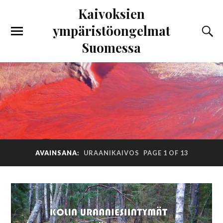
Kaivoksien
ympäristöongelmat
Suomessa
AVAINSANA:
URAANIKAIVOS
PAGE 1 OF 13