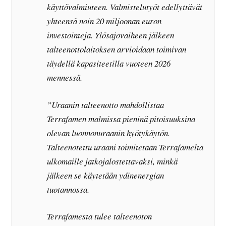
käyttövalmiuteen. Valmistelutyöt edellyttävät
yhteensä noin 20 miljoonan euron
investointeja. Ylösajovaiheen jälkeen
talteenottolaitoksen arvioidaan toimivan
täydellä kapasiteetilla vuoteen 2026
mennessä.
”Uraanin talteenotto mahdollistaa
Terrafamen malmissa pieninä pitoisuuksina
olevan luonnonuraanin hyötykäytön.
Talteenotettu uraani toimitetaan Terrafamelta
ulkomaille jatkojalostettavaksi, minkä
jälkeen se käytetään ydinenergian
tuotannossa.
Terrafamesta tulee talteenoton