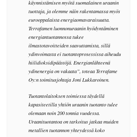
käynnistämisen myötä suomalainen uraanin
tuottaja, ja olemme näin rakentamassa myös
eurooppalaista energiaomavaraisuutta.
Terrafamen luonnonuraanin hyödyntäminen
energiantuotannossa tukee
ilmastotavoitteiden saavuttamista, sillä
ydinvoimasta ei tuotantoprosessissa aiheudu
hiilidioksidipäästöjä. Energianlähteenä
ydinenergia on vakaata”, toteaa Terrafame
Oy:n toimitusjohtaja Joni Lukkaroinen.
Tuotantolaitoksen toimiessa täydellä
kapasiteetilla yhtiön uraanin tuotanto tulee
olemaan noin 200 tonnia vuodessa.
Uraanituotantoa on tarkoitus jatkaa muiden
metallien tuotannon yhteydessä koko