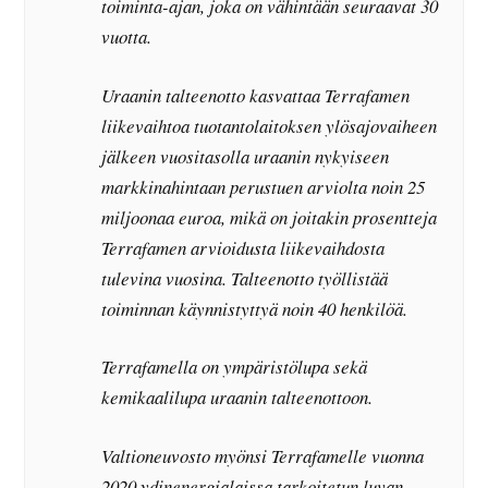
toiminta-ajan, joka on vähintään seuraavat 30
vuotta.
Uraanin talteenotto kasvattaa Terrafamen
liikevaihtoa tuotantolaitoksen ylösajovaiheen
jälkeen vuositasolla uraanin nykyiseen
markkinahintaan perustuen arviolta noin 25
miljoonaa euroa, mikä on joitakin prosentteja
Terrafamen arvioidusta liikevaihdosta
tulevina vuosina. Talteenotto työllistää
toiminnan käynnistyttyä noin 40 henkilöä.
Terrafamella on ympäristölupa sekä
kemikaalilupa uraanin talteenottoon.
Valtioneuvosto myönsi Terrafamelle vuonna
2020 ydinenergialaissa tarkoitetun luvan,