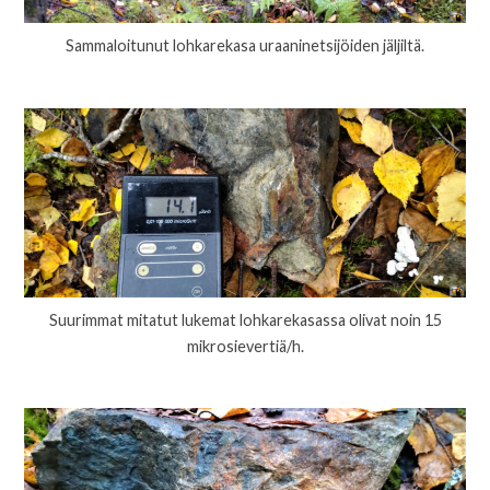
Sammaloitunut lohkarekasa uraaninetsijöiden jäljiltä.
Suurimmat mitatut lukemat lohkarekasassa olivat noin 15
mikrosievertiä/h.