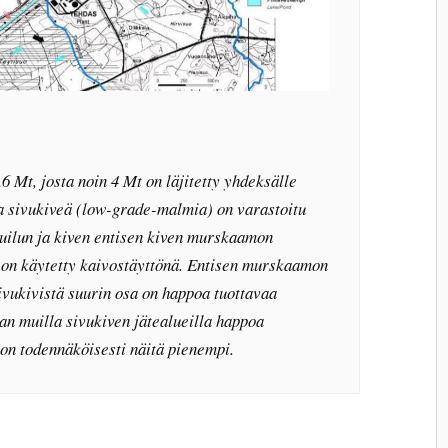
4,6 Mt, josta noin 4 Mt on läjitetty yhdeksälle
sta sivukiveä (low-grade-malmia) on varastoitu
uilun ja kiven entisen kiven murskaamon
ä on käytetty kaivostäyttönä. Entisen murskaamon
ivukivistä suurin osa on happoa tuottavaa
aan muilla sivukiven jätealueilla happoa
 on todennäköisesti näitä pienempi.