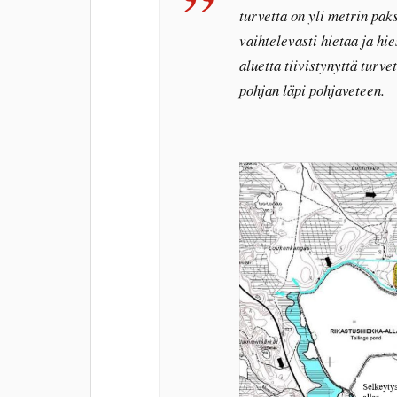
turvetta on yli metrin pa
vaihtelevasti hietaa ja hi
aluetta tiivistynyttä turv
pohjan läpi pohjaveteen.