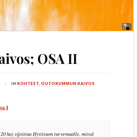
ivos; OSA II
3
IN
KOHTEET
,
OUTOKUMMUN KAIVOS
sa I
20 ha) sijoittuu Hyttisuon turvemaalle, missä