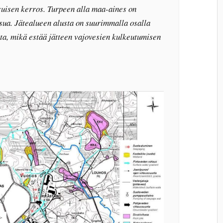
ksuisen kerros. Turpeen alla maa-aines on
esua. Jätealueen alusta on suurimmalla osalla
etta, mikä estää jätteen vajovesien kulkeutumisen