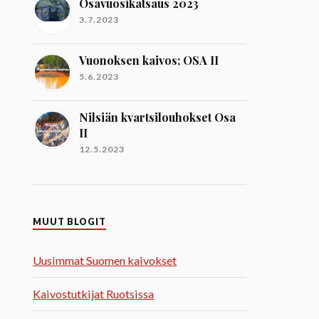
Osavuosikatsaus 2023
3.7.2023
Vuonoksen kaivos; OSA II
5.6.2023
Nilsiän kvartsilouhokset Osa
II
12.5.2023
MUUT BLOGIT
Uusimmat Suomen kaivokset
Kaivostutkijat Ruotsissa