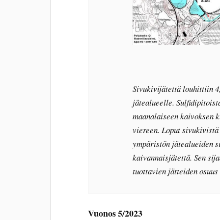
Sivukivijätettä louhittiin 
jätealueelle. Sulfidipitoi
maanalaiseen kaivoksen k
viereen. Loput sivukivist
ympäristön jätealueiden s
kaivannaisjätettä. Sen sij
tuottavien jätteiden osuus
Vuonos 5/2023