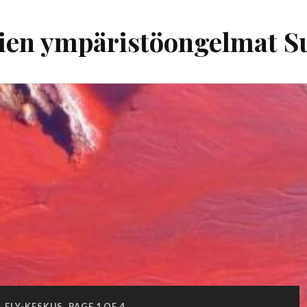
ien ympäristöongelmat 
:
ELY-KESKUS
PAGE 1 OF 4