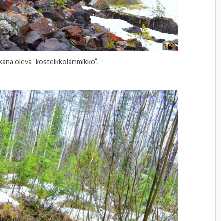
akana oleva ”kosteikkolammikko”.