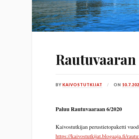
Rautuvaaran k
BY
KAIVOSTUTKIJAT
ON
10.7.20
Paluu Rautuvaaraan 6/2020
Kaivostutkijan perustietopaketti vuod
https://kaivostutkijat.blogaaja.fi/raut