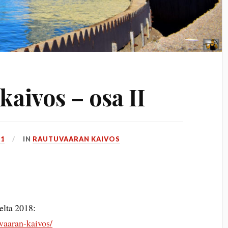
aivos – osa II
21
IN
RAUTUVAARAN KAIVOS
elta 2018:
uvaaran-kaivos/