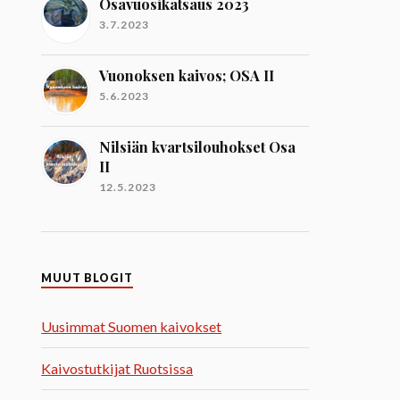
Osavuosikatsaus 2023
3.7.2023
Vuonoksen kaivos; OSA II
5.6.2023
Nilsiän kvartsilouhokset Osa
II
12.5.2023
MUUT BLOGIT
Uusimmat Suomen kaivokset
Kaivostutkijat Ruotsissa