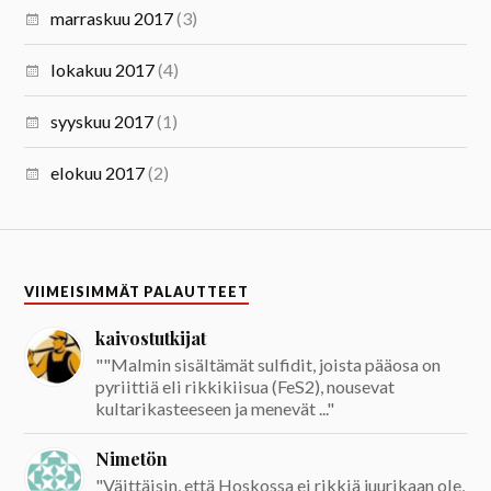
marraskuu 2017
(3)
lokakuu 2017
(4)
syyskuu 2017
(1)
elokuu 2017
(2)
VIIMEISIMMÄT PALAUTTEET
kaivostutkijat
""Malmin sisältämät sulfidit, joista pääosa on
pyriittiä eli rikkikiisua (FeS2), nousevat
kultarikasteeseen ja menevät ..."
Nimetön
"Väittäisin, että Hoskossa ei rikkiä juurikaan ole,