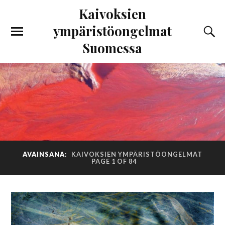
Kaivoksien
ympäristöongelmat
Suomessa
AVAINSANA:
KAIVOKSIEN YMPÄRISTÖONGELMAT
PAGE 1 OF 84