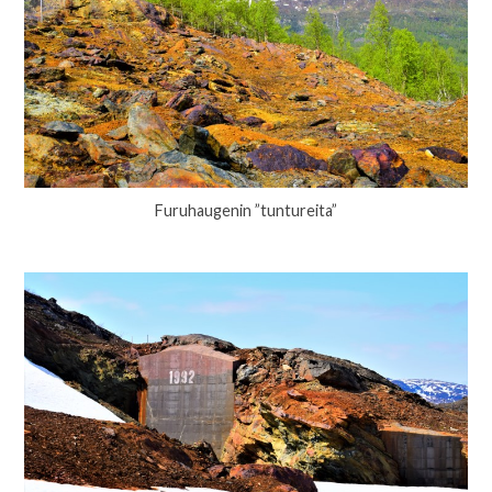
Furuhaugenin ”tuntureita”