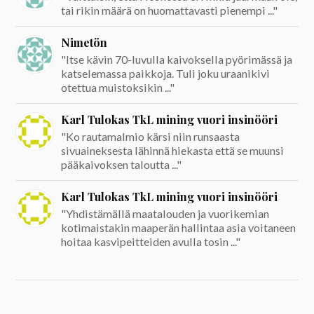
tai rikin määrä on huomattavasti pienempi ..."
Nimetön
"Itse kävin 70-luvulla kaivoksella pyörimässä ja
katselemassa paikkoja. Tuli joku uraanikivi
otettua muistoksikin ..."
Karl Tulokas TkL mining vuori insinööri
"Ko rautamalmio kärsi niin runsaasta
sivuaineksesta lähinnä hiekasta että se muunsi
pääkaivoksen taloutta ..."
Karl Tulokas TkL mining vuori insinööri
"Yhdistämällä maatalouden ja vuorikemian
kotimaistakin maaperän hallintaa asia voitaneen
hoitaa kasvipeitteiden avulla tosin ..."