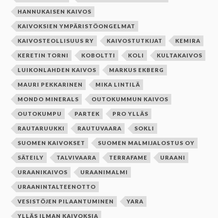
HANNUKAISEN KAIVOS
KAIVOKSIEN YMPÄRISTÖONGELMAT
KAIVOSTEOLLISUUS RY
KAIVOSTUTKIJAT
KEMIRA
KERETIN TORNI
KOBOLTTI
KOLI
KULTAKAIVOS
LUIKONLAHDEN KAIVOS
MARKUS EKBERG
MAURI PEKKARINEN
MIKA LINTILÄ
MONDO MINERALS
OUTOKUMMUN KAIVOS
OUTOKUMPU
PARTEK
PRO YLLÄS
RAUTARUUKKI
RAUTUVAARA
SOKLI
SUOMEN KAIVOKSET
SUOMEN MALMIJALOSTUS OY
SÄTEILY
TALVIVAARA
TERRAFAME
URAANI
URAANIKAIVOS
URAANIMALMI
URAANINTALTEENOTTO
VESISTÖJEN PILAANTUMINEN
YARA
YLLÄS ILMAN KAIVOKSIA