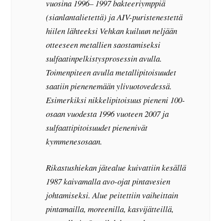
vuosina 1996– 1997 bakteeriymppiä
(sianlantalietettä) ja AIV-puristenestettä
hiilen lähteeksi Vehkan kuiluun neljään
otteeseen metallien saostamiseksi
sulfaatinpelkistysprosessin avulla.
Toimenpiteen avulla metallipitoisuudet
saatiin pienenemään ylivuotovedessä.
Esimerkiksi nikkelipitoisuus pieneni 100-
osaan vuodesta 1996 vuoteen 2007 ja
sulfaattipitoisuudet pienenivät
kymmenesosaan.
Rikastushiekan jätealue kuivattiin kesällä
1987 kaivamalla avo-ojat pintavesien
johtamiseksi. Alue peitettiin vaiheittain
pintamailla, moreenilla, kasvijätteillä,