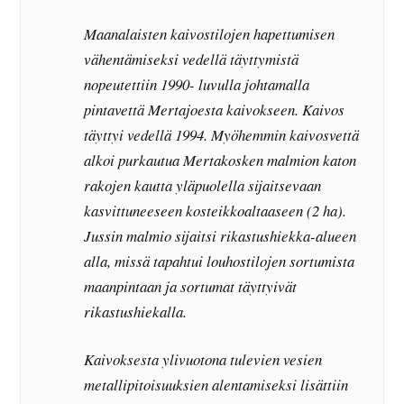
Maanalaisten kaivostilojen hapettumisen
vähentämiseksi vedellä täyttymistä
nopeutettiin 1990- luvulla johtamalla
pintavettä Mertajoesta kaivokseen. Kaivos
täyttyi vedellä 1994. Myöhemmin kaivosvettä
alkoi purkautua Mertakosken malmion katon
rakojen kautta yläpuolella sijaitsevaan
kasvittuneeseen kosteikkoaltaaseen (2 ha).
Jussin malmio sijaitsi rikastushiekka-alueen
alla, missä tapahtui louhostilojen sortumista
maanpintaan ja sortumat täyttyivät
rikastushiekalla.
Kaivoksesta ylivuotona tulevien vesien
metallipitoisuuksien alentamiseksi lisättiin