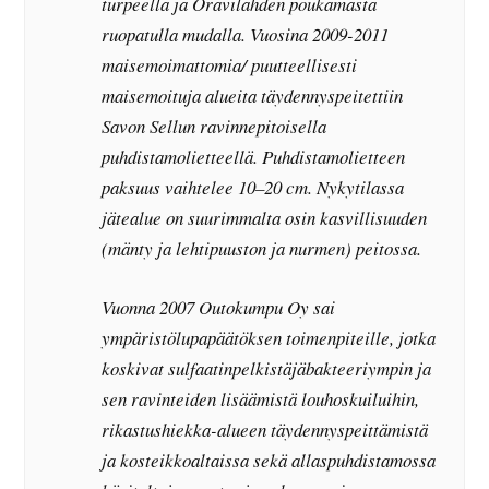
turpeella ja Oravilahden poukamasta
ruopatulla mudalla. Vuosina 2009-2011
maisemoimattomia/ puutteellisesti
maisemoituja alueita täydennyspeitettiin
Savon Sellun ravinnepitoisella
puhdistamolietteellä. Puhdistamolietteen
paksuus vaihtelee 10–20 cm. Nykytilassa
jätealue on suurimmalta osin kasvillisuuden
(mänty ja lehtipuuston ja nurmen) peitossa.
Vuonna 2007 Outokumpu Oy sai
ympäristölupapäätöksen toimenpiteille, jotka
koskivat sulfaatinpelkistäjäbakteeriympin ja
sen ravinteiden lisäämistä louhoskuiluihin,
rikastushiekka-alueen täydennyspeittämistä
ja kosteikkoaltaissa sekä allaspuhdistamossa