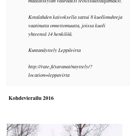
maalaiskylän vauraaksi teollisuustaajamaksi.
Kotalahden kaivoksella sattui 8 kuollonuhreja
vaatinutta onnettomuutta, joissa kuoli
yhteensä 14 henkilöä.
Kuntanäyttely Leppävirta
http://rate.fi/saranat/nayttely/?
location=leppavirta
Kohdevierailu 2016