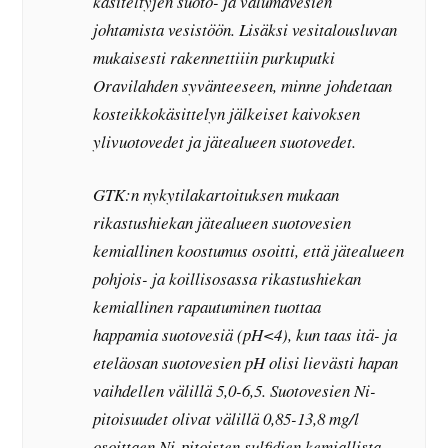
käsiteltyjen suoto- ja valumavesien
johtamista vesistöön. Lisäksi vesitalousluvan
mukaisesti rakennettiiin purkuputki
Oravilahden syvänteeseen, minne johdetaan
kosteikkokäsittelyn jälkeiset kaivoksen
ylivuotovedet ja jätealueen suotovedet.
GTK:n nykytilakartoituksen mukaan
rikastushiekan jätealueen suotovesien
kemiallinen koostumus osoitti, että jätealueen
pohjois- ja koillisosassa rikastushiekan
kemiallinen rapautuminen tuottaa
happamia suotovesiä (pH<4), kun taas itä- ja
eteläosan suotovesien pH olisi lievästi hapan
vaihdellen välillä 5,0-6,5. Suotovesien Ni-
pitoisuudet olivat välillä 0,85-13,8 mg/l
osoittaen Ni-pitoisten sulfidien kemiallista