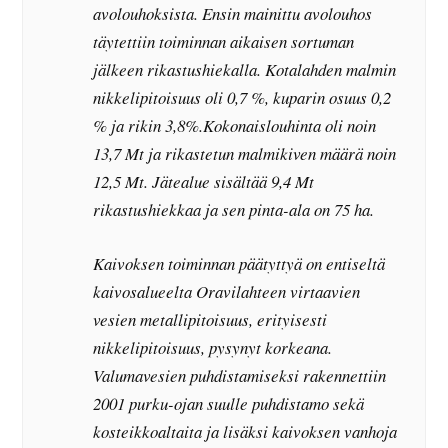
avolouhoksista. Ensin mainittu avolouhos
täytettiin toiminnan aikaisen sortuman
jälkeen rikastushiekalla. Kotalahden malmin
nikkelipitoisuus oli 0,7 %, kuparin osuus 0,2
% ja rikin 3,8%.Kokonaislouhinta oli noin
13,7 Mt ja rikastetun malmikiven määrä noin
12,5 Mt. Jätealue sisältää 9,4 Mt
rikastushiekkaa ja sen pinta-ala on 75 ha.
Kaivoksen toiminnan päätyttyä on entiseltä
kaivosalueelta Oravilahteen virtaavien
vesien metallipitoisuus, erityisesti
nikkelipitoisuus, pysynyt korkeana.
Valumavesien puhdistamiseksi rakennettiin
2001 purku-ojan suulle puhdistamo sekä
kosteikkoaltaita ja lisäksi kaivoksen vanhoja