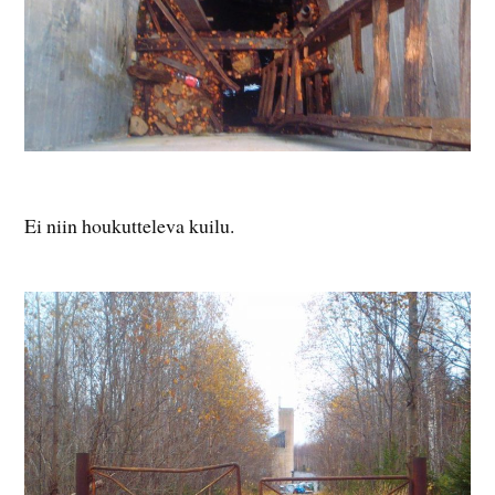
Ei niin houkutteleva kuilu.