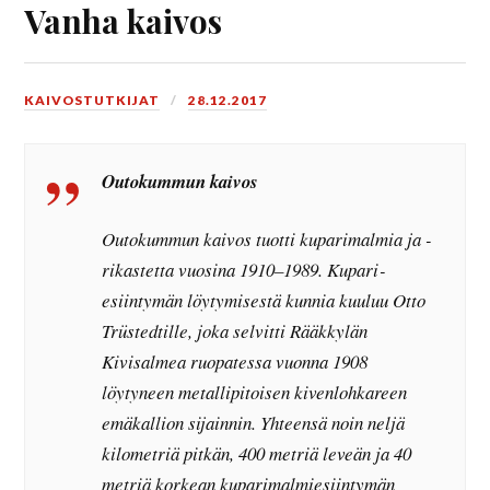
Vanha kaivos
KAIVOSTUTKIJAT
28.12.2017
Outokummun kaivos
Outokummun kaivos tuotti kuparimalmia ja -
rikastetta vuosina 1910–1989. Kupari­
esiintymän löytymisestä kunnia kuuluu Otto
Trüstedtille, joka selvitti Rääkkylän
Kivisalmea ruopatessa vuonna 1908
löytyneen metallipitoisen kivenlohkareen
emäkallion sijainnin. Yhteensä noin neljä
kilometriä pitkän, 400 metriä leveän ja 40
metriä korkean kuparimalmiesiintymän