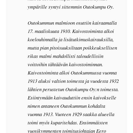
ympärille syntyi sittemmin Outokumpu Oy.
Outokummun malmioon osuttiin kairaamalla
17. maaliskuuta 1910. Kaivostoiminta alkoi
koelouhinnalla ja lisätutkimuskairauksilla,
mutta pian pitoisuuksiltaan poikkeuksellisen
rikas malmi mahdollisti taloudellisiin
voittoihin tähtäävän kaivostoiminnan.
Kaivostoiminta alkoi Outokummussa vuonna
1913 aluksi valtion toimesta ja vuodesta 1932
lähtien perustetun Outokumpu Oy:n toimesta.
Esiintymään kaivauduttiin ensin kaivokselle
nimen antaneen Outokummun kohdalta
vuonna 1913. Vuoteen 1929 saakka alueella
toimi myös kuparitehdas. Ensimmäisten
vuosikymmenten toimitusjohtajan Eero