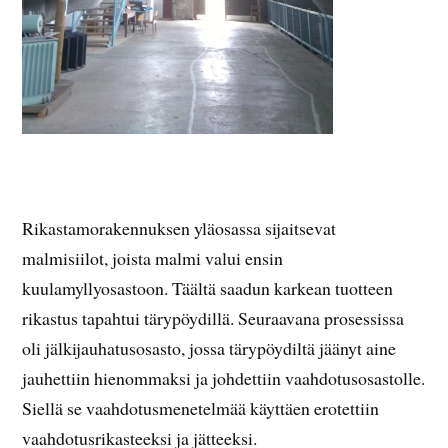
Rikastamorakennuksen yläosassa sijaitsevat
malmisiilot, joista malmi valui ensin
kuulamyllyosastoon. Täältä saadun karkean tuotteen
rikastus tapahtui tärypöydillä. Seuraavana prosessissa
oli jälkijauhatusosasto, jossa tärypöydiltä jäänyt aine
jauhettiin hienommaksi ja johdettiin vaahdotusosastolle.
Siellä se vaahdotusmenetelmää käyttäen erotettiin
vaahdotusrikasteeksi ja jätteeksi.