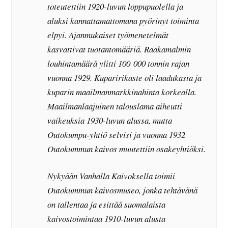
toteutettiin 1920-luvun loppupuolella ja
aluksi kannattamattomana pyörinyt toiminta
elpyi. Ajanmukaiset työmenetelmät
kasvattivat tuotantomääriä. Raakamalmin
louhintamäärä ylitti 100 000 tonnin rajan
vuonna 1929. Kuparirikaste oli laadukasta ja
kuparin maailmanmarkkinahinta korkealla.
Maailmanlaajuinen talouslama aiheutti
vaikeuksia 1930-luvun alussa, mutta
Outokumpu-yhtiö selvisi ja vuonna 1932
Outokummun kaivos muutettiin osakeyhtiöksi.
Nykyään Vanhalla Kaivoksella toimii
Outokummun kaivosmuseo, jonka tehtävänä
on tallentaa ja esittää suomalaista
kaivostoimintaa 1910-luvun alusta