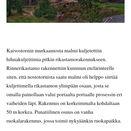
Kaivostornin murkaamosta malmi kuljetettiin
hihnakuljettimia pitkin rikastamorakennukseen.
Rinnerikastamo rakennettiin kummun etelärinteelle
siten, että nostotornista saatu malmi oli helppo siirtää
kuljettimella rikastamon ylimpään osaan, josta se
omalla painollaan valui portaalta portaalle prosessin eri
vaiheiden läpi. Rakennus on korkeimmalta kohdaltaan
50 m korkea. Punatiilinen osuus on vanha
ruokalarakennus, jossa toimii nykyäänkin ruokapaikka.