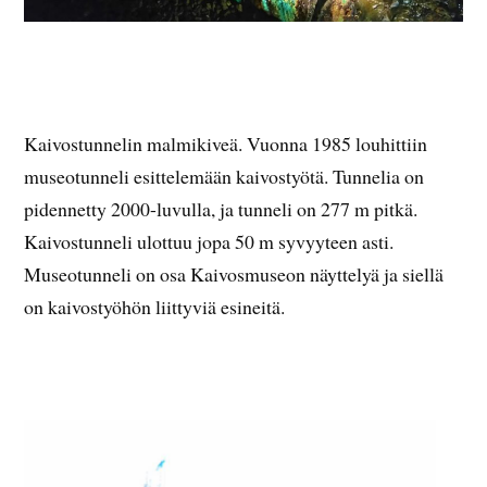
Kaivostunnelin malmikiveä. Vuonna 1985 louhittiin
museotunneli esittelemään kaivostyötä. Tunnelia on
pidennetty 2000-luvulla, ja tunneli on 277 m pitkä.
Kaivostunneli ulottuu jopa 50 m syvyyteen asti.
Museotunneli on osa Kaivosmuseon näyttelyä ja siellä
on kaivostyöhön liittyviä esineitä.