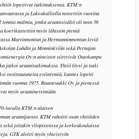
 yhtiöt lopettivat tutkimuksensa. KTM:n
anvaarassa ja Lakeakalliolla nostettiin vuosina
 tonnia malmia, jonka uraanisisältö oli noin 56
a koerikastettiin myös lähistön pieniä
rassa Martinmontun ja Hermanninmontun kiviä
 Askolan Luhdin ja Monninkylän sekä Pernajan
tomienergia Oy:n aineistot siirtyivät Outokumpu
a jatkoi uraanitutkimuksia. Yhtiö löysi ja tutki
ksi osoittautuneita esiintymiä, kunnes lopetti
innän vuonna 1975. Rautaruukki Oy ja pienessä
vat myös uraaninetsintään.
70-luvulla KTM:n alaisen
nan uraanijaosto. KTM rahoitti osan yhtiöiden
 sekä joitakin yliopistoissa ja korkeakouluissa
teja. GTK aloitti myös yhteistyön