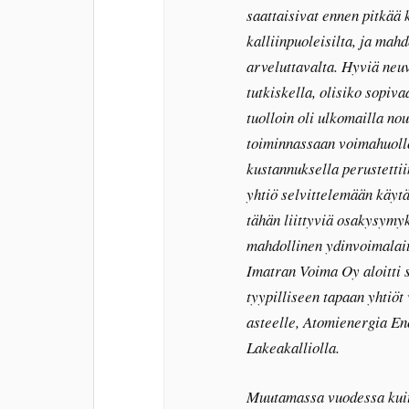
saattaisivat ennen pitkää 
kalliinpuoleisilta, ja mah
arveluttavalta. Hyviä neuvo
tutkiskella, olisiko sopiv
tuolloin oli ulkomailla no
toiminnassaan voimahuollos
kustannuksella perustetti
yhtiö selvittelemään käyt
tähän liittyviä osakysymyk
mahdollinen ydinvoimalai
Imatran Voima Oy aloitti 
tyypilliseen tapaan yhtiöt
asteelle, Atomienergia E
Lakeakalliolla.
Muutamassa vuodessa kuite