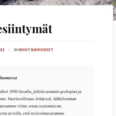
esiintymät
021
IN
MUUT KAIVOKSET
 Suomessa
koi 1950-luvulla, jolloin uraanin geologiaa ja
n mm. Vuoriteollisuus-lehdessä. Sähkövoiman
aassamme viime sotaa seuranneena
etta arvella, että vesivoimavaramme