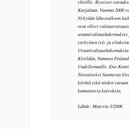
yhtiölle. Kyseiset varauks
Karjalaan. Vuonna 2006 va
Nykyään lähestulkoon kai
ovat olleet valtausvaraus
uraanivaltaushakemukset jä
(nykyinen työ- ja elinkei
Uraanivaltaushakemuksia
Kittilään, Namura Finlan
Uudellemaalle, Eno-Kontio
Toistaiseksi Suomesta löyd
köyhiä eikä niiden varaan 
kannattavia kaivoksia.
Lähde: Materia 3/2006