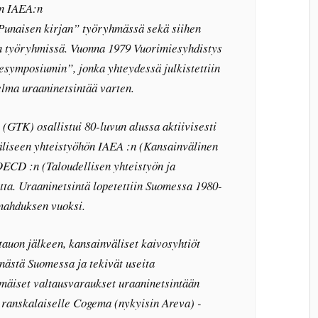
en IAEA:n
unaisen kirjan” työryhmässä sekä siihen
an työryhmissä. Vuonna 1979 Vuorimiesyhdistys
esymposiumin”, jonka yhteydessä julkistettiin
lma uraaninetsintää varten.
(GTK) osallistui 80-luvun alussa aktiivisesti
äliseen yhteistyöhön IAEA :n (Kansainvälinen
OECD :n (Taloudellisen yhteistyön ja
tta. Uraaninetsintä lopetettiin Suomessa 1980-
mahduksen vuoksi.
tauon jälkeen, kansainväliset kaivosyhtiöt
nästä Suomessa ja tekivät useita
äiset valtausvaraukset uraaninetsintään
 ranskalaiselle Cogema (nykyisin Areva) -