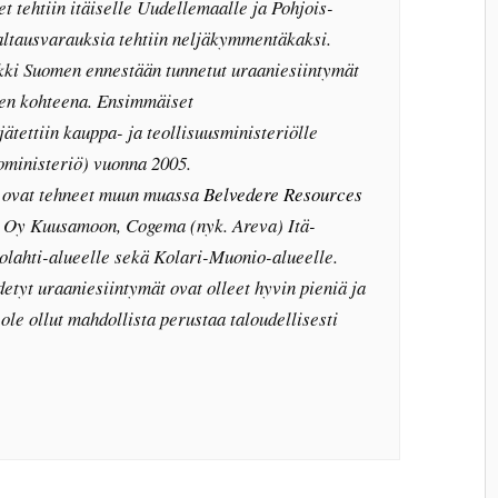
et tehtiin itäiselle Uudellemaalle ja Pohjois-
ltausvarauksia tehtiin neljäkymmentäkaksi.
kki Suomen ennestään tunnetut uraaniesiintymät
ten kohteena. Ensimmäiset
tettiin kauppa- ja teollisuusministeriölle
noministeriö) vuonna 2005.
 ovat tehneet muun muassa
Belvedere Resources
d Oy Kuusamoon, Cogema (nyk. Areva) Itä-
lahti-alueelle sekä Kolari-Muonio-alueelle.
etyt uraaniesiintymät ovat olleet hyvin pieniä ja
ole ollut mahdollista perustaa taloudellisesti