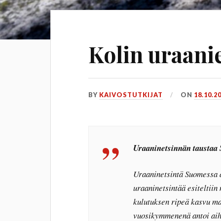
Kolin uraani
BY
KAIVOSTUTKIJAT
ON
18.10.2
Uraaninetsinnän taustaa
Uraaninetsintä Suomessa al
uraaninetsintää esiteltii
kulutuksen ripeä kasvu m
vuosikymmenenä antoi aih