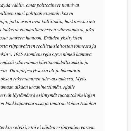
käydä vähiin, omat polttoaineet tuntuivat
dollinen suuri polttoainetuonnin kasvu
ja, jotka usein ovat kalliitakin, harkitessa sieti
aa lääkettä voimatilanteeseen ydinvoimasta, joka
ussut suureen huutoon. Eräiden yksityisten
ta riippuvaisten teollisuuslaitosten toimesta ja
inkin v. 1955 Atomienergia Oy:n nimeä kantava
ännössä ydinvoiman käyttömahdollisuuksia ja
siä. Yhtiöjärjestyksessä oli jo huomioitu
toksen rakentaminen tulevaisuudessa. Myös
samaan aikaan uraaninetsinnän. Ajalle
 veivät löytämänsä esiintymät tuotantokokeilujen
non Paukkajanvaarassa ja Imatran Voima Askolan
nkin selvisi, että ei näiden esiintymien varaan