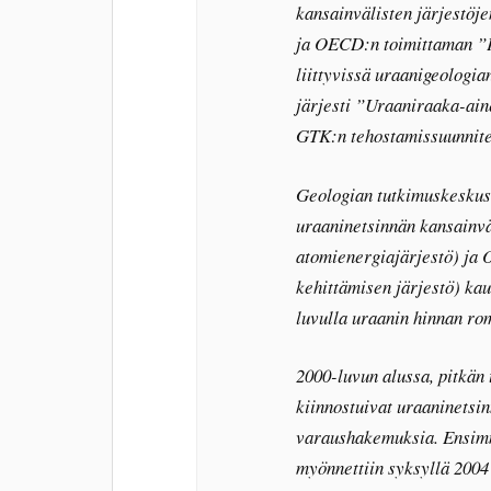
kansainvälisten järjestöj
ja OECD:n toimittaman ”P
liittyvissä uraanigeologi
järjesti ”Uraaniraaka-ain
GTK:n tehostamissuunnite
Geologian tutkimuskeskus 
uraaninetsinnän kansainv
atomienergiajärjestö) ja 
kehittämisen järjestö) kau
luvulla uraanin hinnan ro
2000-luvun alussa, pitkän 
kiinnostuivat uraaninetsin
varaushakemuksia. Ensimm
myönnettiin syksyllä 2004