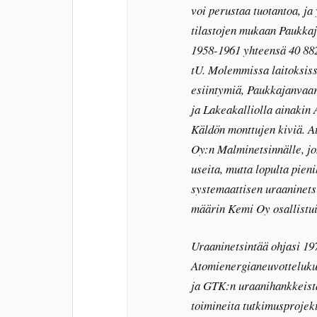
voi perustaa tuotantoa, ja
tilastojen mukaan Paukkaj
1958-1961 yhteensä 40 882
tU. Molemmissa laitoksiss
esiintymiä, Paukkajanvaa
ja Lakeakalliolla ainakin
Käldön monttujen kiviä. A
Oy:n Malminetsinnälle, jok
useita, mutta lopulta pieni
systemaattisen uraaninets
määrin Kemi Oy osallistui
Uraaninetsintää ohjasi 19
Atomienergianeuvottelukun
ja GTK:n uraanihankkeista
toimineita tutkimusprojek