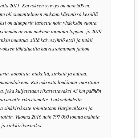
äällä 2011. Kaivoksen syvyys on noin 800 m.
nto oli suunnitelmien mukaan käynnissä kesällä
ksi on alunperin laskettu noin yhdeksän vuotta,
eisimmän arvion mukaan toiminta loppuu jo 2019
nkin muuttua, sillä kaivosyhtiö etsii ja tutkii
voksen lähialueilla kaivostoiminnan jatkon
ia, kobolttia, nikkeliä, sinkkiä ja kultaa.
maanalaisena. Kaivoksesta louhitaan vuosittain
a, joka kuljetetaan rikastettavaksi 43 km päähän
aitsevalle rikastamolle. Luikonlahdella
 ja sinkkirikaste toimitetaan Harjavallassa ja
ttoihin. Vuonna 2016 noin 797 000 tonnia malmia
 ja sinkkirikasteiksi.