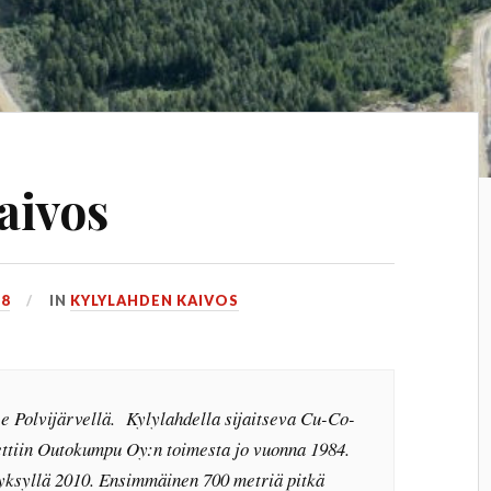
aivos
18
IN
KYLYLAHDEN KAIVOS
ee Polvijärvellä. Kylylahdella sijaitseva Cu-Co-
ttiin Outokumpu Oy:n toimesta jo vuonna 1984.
yksyllä 2010. Ensimmäinen 700 metriä pitkä