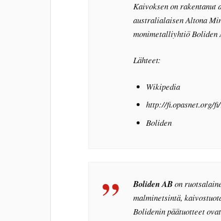
Kaivoksen on rakentanut a
australialaisen Altona Mi
monimetalliyhtiö Boliden 
Lähteet:
Wikipedia
http://fi.opasnet.org/f
Boliden
Boliden AB
on ruotsalaine
malminetsintä, kaivostuota
Bolidenin päätuotteet ovat 