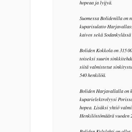
hopeaa ja lyijyä.
Suomessa Bolidenilla on n
kuparisulatto Harjavallas
kaivos sekä Sodankylässä 
Boliden Kokkola on 315 00
toiseksi suurin sinkkitehd
siitä valmistetut sinkityst
540 henkilöä.
Boliden Harjavallalla on k
kuparielektrolyysi Porissa.
hopea. Lisäksi yhtiö valmi
Henkilöstömäärä vuoden 20
Boliden Kylylahti on ollu