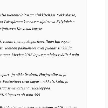
eljä tuotantolaitosta: sinkkitehdas Kokkolassa,
sa,Polvijärven kunnassa sijaitseva Kylylahden
sijaitseva Kevitsan kaivos.
0 tonnin tuotantokapasiteetillaan Euroopan
as. Tehtaan päätuotteet ovat puhdas sinkki ja
uotteet. Vuoden 2016 lopussa tehdas työllisti noin
upari- ja nikkelisulatto Harjavallassa ja
 Päätuotteet ovat kupari, nikkeli, kulta ja
staa sivutuotteena rikkihappoa.
16 lopussa oli noin 500.
t Bolidenin omistuksessa lokakuusta 2014 alkaen.