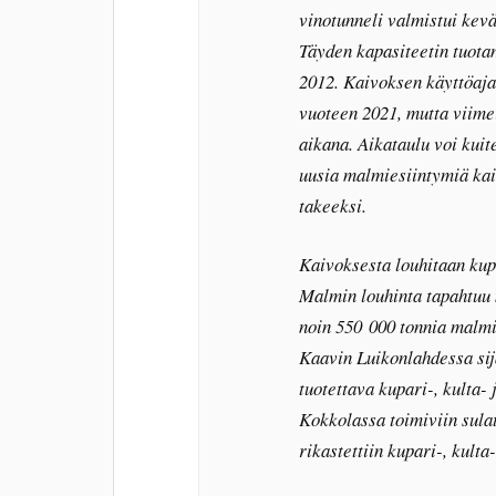
vinotunneli valmistui kev
Täyden kapasiteetin tuota
2012. Kaivoksen käyttöaja
vuoteen 2021, mutta viim
aikana. Aikataulu voi kuite
uusia malmiesiintymiä kai
takeeksi.
Kaivoksesta louhitaan kupar
Malmin louhinta tapahtuu 
noin 550 000 tonnia malmi
Kaavin Luikonlahdessa sij
tuotettava kupari-, kulta-
Kokkolassa toimiviin sula
rikastettiin kupari-, kulta-