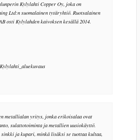
lunperin Kylylahti Copper Oy, joka on
ning Ltd:n suomalainen tytäryhtiö. Ruotsalainen
AB osti Kylylahden kaivoksen kesällä 2014.
i/Kylylahti_aluekuvaus
n metallialan yritys, jonka erikoisalaa ovat
nto, sulattotoiminta ja metallien uusiokäyttö.
sinkki ja kupari, minkä lisäksi se tuottaa kultaa,