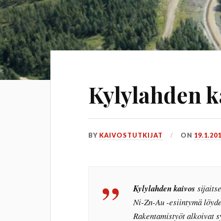
Kylylahden k
BY
KAIVOSTUTKIJAT
ON
19.1.20
Kylylahden kaivos
sijaits
Ni-Zn-Au -esiintymä löyde
Rakentamistyöt alkoivat s