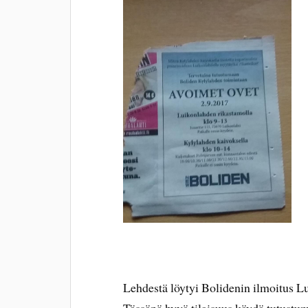
Lehdestä löytyi Bolidenin ilmoitus Lu
Tässäpä hyvä tilaisuus käydä tutustu