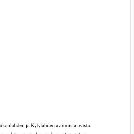
ikonlahden ja Kylylahden avoimista ovista.
massa käynnissä olevaan kaivostoimintaan.