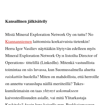
Kansallinen jälkisäteily
Mistä Mineral Exploration Network Oy on tuttu? No
Kiannanniemen
laittomista koekaivuista tietenkin!
Herra Igor Vasiliev näyttääkin löytyvän edelleen myös
Mineral Exploration Network Oy:n listoilta Director of
Operations- tittelillä (LinkedIn). Mitenkä vastuullista
toimintaa on siis luvassa, kun Suomussalmella aluetta
raiskattiin
huolella? Miten on mahdollista, että herroille
on annettu varauslupa näillä meriiteillä? Tukes-
kumileimaisin on taas
yhtynyt uskomukseen
kaivosteollisuuden asialle, vai mitä Ylitarkastaja
Keskitalo? Avoin lupa kaivella mm. Paukkajanvaaran