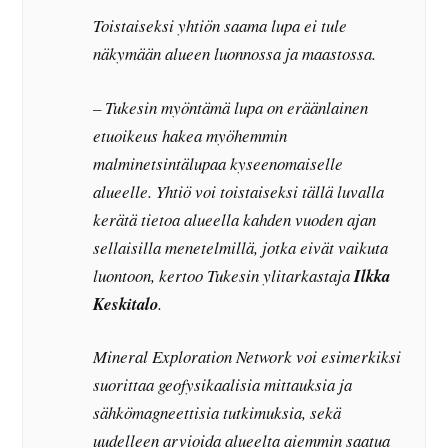
Toistaiseksi yhtiön saama lupa ei tule
näkymään alueen luonnossa ja maastossa.
– Tukesin myöntämä lupa on eräänlainen
etuoikeus hakea myöhemmin
malminetsintälupaa kyseenomaiselle
alueelle. Yhtiö voi toistaiseksi tällä luvalla
kerätä tietoa alueella kahden vuoden ajan
sellaisilla menetelmillä, jotka eivät vaikuta
luontoon, kertoo Tukesin ylitarkastaja
Ilkka
Keskitalo
.
Mineral Exploration Network voi esimerkiksi
suorittaa geofysikaalisia mittauksia ja
sähkömagneettisia tutkimuksia, sekä
uudelleen arvioida alueelta aiemmin saatua