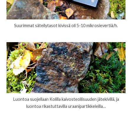
Suurimmat säteilytasot kivissä oli 5-10 mikrosievertiä/h.
Luontoa suojellaan Kolilla kaivosteollisuuden jätekivillä, ja
luontoa rikastuttavilla uraanipartikkeleilla…