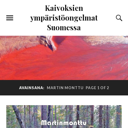
Kaivoksien
ympäristöongelmat
Suomessa
AVAINSANA:
MARTIN MONTTU
PAGE 1 OF 2