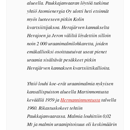
alueella. Paukkajanvaaran löytöä tutkinut
yhtiö Atomienergia Oy ulotti heti etsinnät
myös luoteeseen pitkin Kolin
kvartsiittijaksoa. Herajärven kannakselta
Herajoen ja Jeron väliltä löydettiin silloin
noin 2 000 uraanimalmilohkaretta, joiden
emäkallioiksi osoittautuivat useat pienet
uraania sisältävät pesäkkeet pitkin
Herajärven kannaksen kvartsiittikallioita.
Yhtiö louhi koe-erät uraanimalmia nykyisen
kansallispuiston alueella Martinmontusta
keväällä 1959 ja
Hermanninmontusta
talvella
1960. Rikastuskokeet tehtiin
Paukkajanvaarassa. Malmia louhittiin 0,02
Mt ja malmin uraanipitoisuus oli keskimäärin