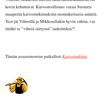
kovin kehuttavat. Kaivosteollisuus varasi Suomen
maaperää kaivostutkimuksiin moninkertaisia määriä.
Teot jäi Vihreillä ja Mikkosellakin hyvin vähiin, vai
tätäkö se ”vihreä siirtymä” tarkoittikin?!
Tämän
uraanimontun
paikallisti
Kaivostutkijat.