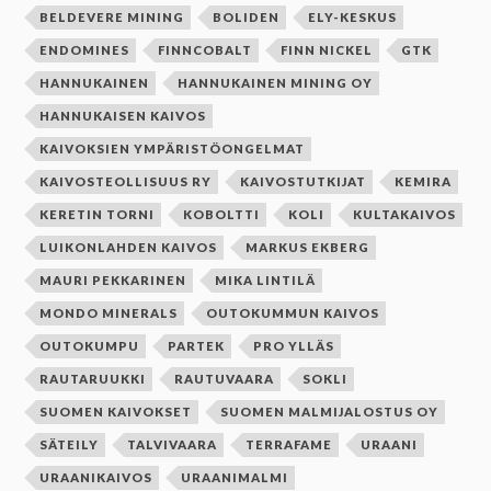
BELDEVERE MINING
BOLIDEN
ELY-KESKUS
ENDOMINES
FINNCOBALT
FINN NICKEL
GTK
HANNUKAINEN
HANNUKAINEN MINING OY
HANNUKAISEN KAIVOS
KAIVOKSIEN YMPÄRISTÖONGELMAT
KAIVOSTEOLLISUUS RY
KAIVOSTUTKIJAT
KEMIRA
KERETIN TORNI
KOBOLTTI
KOLI
KULTAKAIVOS
LUIKONLAHDEN KAIVOS
MARKUS EKBERG
MAURI PEKKARINEN
MIKA LINTILÄ
MONDO MINERALS
OUTOKUMMUN KAIVOS
OUTOKUMPU
PARTEK
PRO YLLÄS
RAUTARUUKKI
RAUTUVAARA
SOKLI
SUOMEN KAIVOKSET
SUOMEN MALMIJALOSTUS OY
SÄTEILY
TALVIVAARA
TERRAFAME
URAANI
URAANIKAIVOS
URAANIMALMI