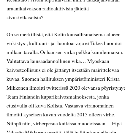
uraanikaivoksen radioaktiivisia jätteitä
sivukivikasoista?
On se merkillistä, että Kolin kansallismaisema-alueen
virkistys-, kulttuuri- ja luontoarvoja ei Tukes huomioi
millään tavalla. Onhan sen virka pelkkä kumileimaisin.
Valitettava lainsäädännöllinen vika… Myöskään
kaivosteollisuus ei ole jättänyt itsestään mairittelevaa
kuvaa. Suomen hallituksen ympäristöministeri Krista
Mikkonen ilmoitti twitterissä 2020 olevansa pöyristynyt
Team Finlandin kuparikaivosmainoksesta, jonka
etusivulla oli kuva Kolista. Vastaava viranomainen
ilmoitti kyseisen kuvan vuodelta 2015 olleen virhe.
Niinpä niin, virherpesua kaikissa muodoissaan… Eipä
Vihreän Mikkosen meriitit tällä hallituskaudella ole