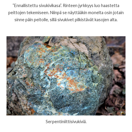
”Ennallistettu sivukivikasa”. Rinteen jyrkkyys luo haastetta
peittojen tekemiseen. Niinpä se näyttääkin monelta osin jotain
sinne päin peitolle, sillä sivukivet pilkistävät kasojen alta.
Serpentiniittisivukiviä.