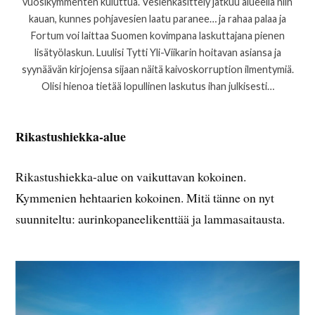
vuosikymmenten kuluttua. Vesienkäsittely jatkuu alueella niin
kauan, kunnes pohjavesien laatu paranee… ja rahaa palaa ja
Fortum voi laittaa Suomen kovimpana laskuttajana pienen
lisätyölaskun. Luulisi Tytti Yli-Viikarin hoitavan asiansa ja
syynäävän kirjojensa sijaan näitä kaivoskorruption ilmentymiä.
Olisi hienoa tietää lopullinen laskutus ihan julkisesti…
Rikastushiekka-alue
Rikastushiekka-alue on vaikuttavan kokoinen.
Kymmenien hehtaarien kokoinen. Mitä tänne on nyt
suunniteltu: aurinkopaneelikenttää ja lammasaitausta.