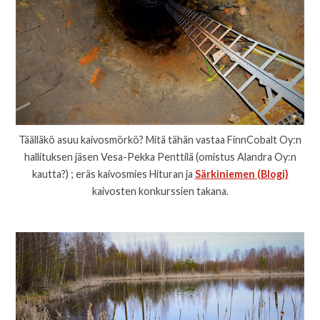
Täälläkö asuu kaivosmörkö? Mitä tähän vastaa FinnCobalt Oy:n
hallituksen jäsen Vesa-Pekka Penttilä (omistus Alandra Oy:n
kautta?) ; eräs kaivosmies Hituran ja
Särkiniemen (Blogi)
kaivosten konkurssien takana.