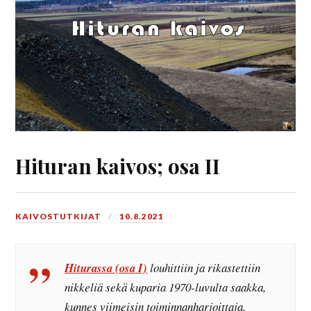
Hituran kaivos; osa II
KAIVOSTUTKIJAT
10.8.2021
Hiturassa (osa I)
louhittiin ja rikastettiin
nikkeliä sekä kuparia 1970-luvulta saakka,
kunnes viimeisin toiminnanharjoittaja,