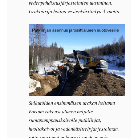
vedenpuhdistusjärjestelmien uusiminen.
Urakoitsija hoitaa vesienkäsittelyä 3 vuotta.
Sulkutöiden ensimmäisen urakan hoitanut
Fortum rakensi alueen neljälle
suojapumppauskaivolle putkilinjat,
huoltokaivot ja vedenkäsittelyjärjestelmän,
jotta saastunut pohjavesi saadaan pois.