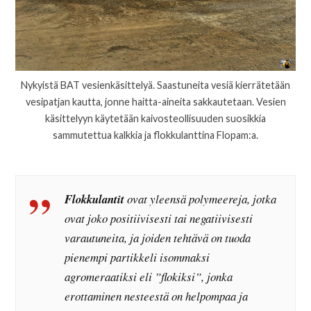
Nykyistä BAT vesienkäsittelyä. Saastuneita vesiä kierrätetään
vesipatjan kautta, jonne haitta-aineita sakkautetaan. Vesien
käsittelyyn käytetään kaivosteollisuuden suosikkia
sammutettua kalkkia ja flokkulanttina Flopam:a.
Flokkulantit
ovat yleensä polymeereja, jotka
ovat joko positiivisesti tai negatiivisesti
varautuneita, ja joiden tehtävä on tuoda
pienempi partikkeli isommaksi
agromeraatiksi eli ”flokiksi”, jonka
erottaminen nesteestä on helpompaa ja