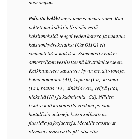
nopeampaa.
Poltettu kalkki
käytetään sammutettuna. Kun
poltettuun kalkkiin lisätään vettä,
kalsiumoksidi reagoi veden kanssa ja
muuttuu
kalsiumhydroksidiksi (Ca(OH)
2
) eli
sammutetuksi kalkiksi. Sa
m
mutettu kalkki
annostellaa
n vesilietteenä käyttökohteeseen.
Kalkkituotteet saostavat hyvin metalli-ioneja,
kuten alumiinia (Al), kuparia (Cu), kromia
(Cr), rautaa (Fe), sinkkiä (Zn), lyijyä (Pb),
nikkeliä (Ni) ja kadmiumia (Cd). Näiden
lisäksi kalkkituotteilla voidaan poistaa
haitallisia anioneja kuten sulfaatteja,
fluoridia ja fosfaatteja. Metallit saostuvat
yleensä emäksisellä pH-alueella.