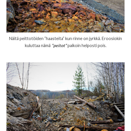
Näitä peittotöiden ”haasteita” kun rinne on jyrkkä. Eroosiokin
kuluttaa nämä
”peitot”
paikoin helposti pois.