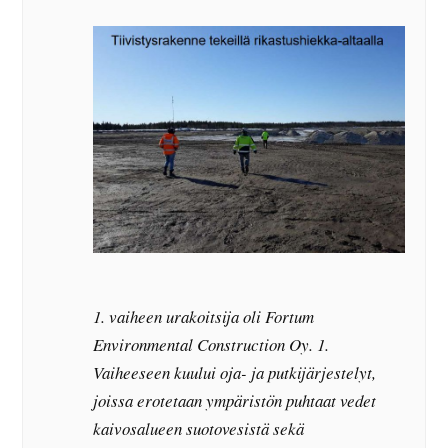
1. vaiheen urakoitsija oli Fortum
Environmental Construction Oy. 1.
Vaiheeseen kuului oja- ja putkijärjestelyt,
joissa erotetaan ympäristön puhtaat vedet
kaivosalueen suotovesistä sekä