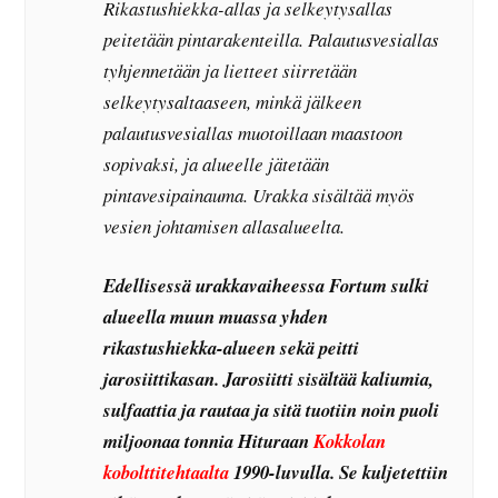
Rikastushiekka-allas ja selkeytysallas
peitetään pintarakenteilla. Palautusvesiallas
tyhjennetään ja lietteet siirretään
selkeytysaltaaseen, minkä jälkeen
palautusvesiallas muotoillaan maastoon
sopivaksi, ja alueelle jätetään
pintavesipainauma. Urakka sisältää myös
vesien johtamisen allasalueelta.
Edellisessä urakkavaiheessa Fortum sulki
alueella muun muassa yhden
rikastushiekka-alueen sekä peitti
jarosiittikasan. Jarosiitti sisältää kaliumia,
sulfaattia ja rautaa ja sitä tuotiin noin puoli
miljoonaa tonnia Hituraan
Kokkolan
kobolttitehtaalta
1990-luvulla. Se kuljetettiin