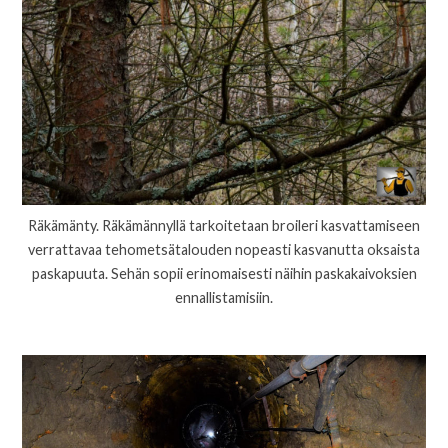
Räkämänty. Räkämännyllä tarkoitetaan broileri kasvattamiseen
verrattavaa tehometsätalouden nopeasti kasvanutta oksaista
paskapuuta. Sehän sopii erinomaisesti näihin paskakaivoksien
ennallistamisiin.