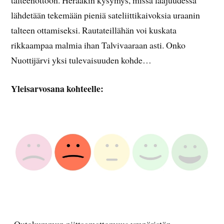
talteenottoon. Herääkin kysymys, missä laajuudessa
lähdetään tekemään pieniä sateliittikaivoksia uraanin
talteen ottamiseksi. Rautateillähän voi kuskata
rikkaampaa malmia ihan Talvivaaraan asti. Onko
Nuottijärvi yksi tulevaisuuden kohde…
Yleisarvosana kohteelle: