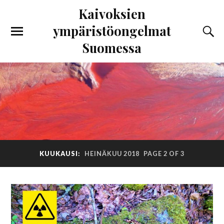
Kaivoksien
ympäristöongelmat
Suomessa
KUUKAUSI:
HEINÄKUU 2018
PAGE 2 OF 3