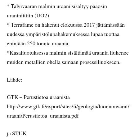
* Talvivaaran malmin uraani sisältyy pääosin
uraniniittiin (UO2)
* Terrafame on hakenut elokuussa 2017 jättämässään
uudessa ympäristölupahakemuksessa lupaa tuottaa
enintään 250 tonnia uraania.
*Kasaliuotuksessa malmin sisältämää uraania liukenee
muiden metallien ohella samaan prosessiliuokseen.
Lähde:
GTK – Perustietoa uraanista
http://www.gtk.fi/export/sites/fi/geologia/luonnonvarat/
uraani/Perustietoa_uraanista.pdf
ja STUK