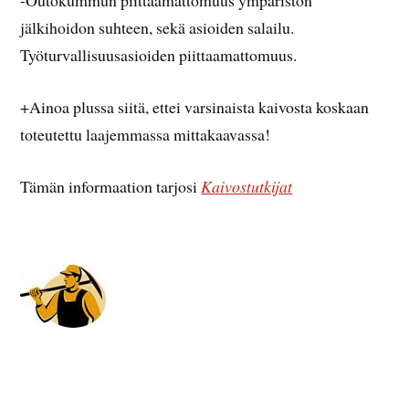
-Outokummun piittaamattomuus ympäristön
jälkihoidon suhteen, sekä asioiden salailu.
Työturvallisuusasioiden piittaamattomuus.
+Ainoa plussa siitä, ettei varsinaista kaivosta koskaan
toteutettu laajemmassa mittakaavassa!
Tämän informaation tarjosi
Kaivostutkijat