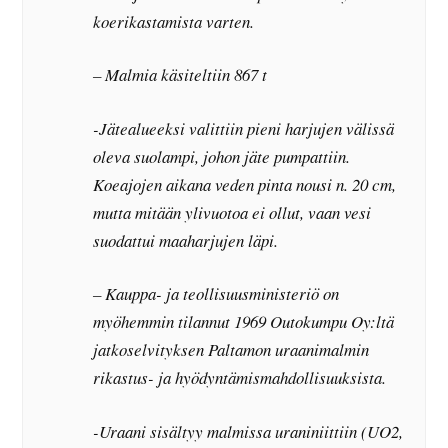
koerikastamista varten.
– Malmia käsiteltiin 867 t
-Jätealueeksi valittiin pieni harjujen välissä
oleva suolampi, johon jäte pumpattiin.
Koeajojen aikana veden pinta nousi n. 20 cm,
mutta mitään ylivuotoa ei ollut, vaan vesi
suodattui maaharjujen läpi.
– Kauppa- ja teollisuusministeriö on
myöhemmin tilannut 1969 Outokumpu Oy:ltä
jatkoselvityksen Paltamon uraanimalmin
rikastus- ja hyödyntämismahdollisuuksista.
-Uraani sisältyy malmissa uraniniittiin (UO2,