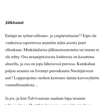
Jälkisanat
Entäpä ne työturvallisuus- ja ympäristöasiat!? Eipä ole
vanhoissa raporteissa mainittu näitä asioita juuri
ollenkaan. Minkäänlaista jälkimaisemointia tai muuta ei
ole tehty. Osa uraanipitoisesta louheesta on kasattuna
alueella, ja osa on jopa läheisessä purossa. Kuinkahan
paljon uraania on livennyt puronkautta Nuottijärveen
asti? Loppusijoitus suohon kertonee tämän kaivosyhtiön
vastuullisuudesta…
Ja jos, ja kun Talvivaaraan saadaan lupa uraanin