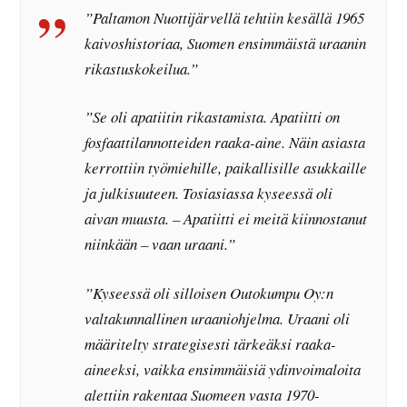
”Paltamon Nuottijärvellä tehtiin kesällä 1965
kaivoshistoriaa, Suomen ensimmäistä uraanin
rikastuskokeilua.”
”Se oli apatiitin rikastamista. Apatiitti on
fosfaattilannotteiden raaka-aine. Näin asiasta
kerrottiin työmiehille, paikallisille asukkaille
ja julkisuuteen. Tosiasiassa kyseessä oli
aivan muusta. – Apatiitti ei meitä kiinnostanut
niinkään – vaan uraani.”
”Kyseessä oli silloisen Outokumpu Oy:n
valtakunnallinen uraaniohjelma. Uraani oli
määritelty strategisesti tärkeäksi raaka-
aineeksi, vaikka ensimmäisiä ydinvoimaloita
alettiin rakentaa Suomeen vasta 1970-