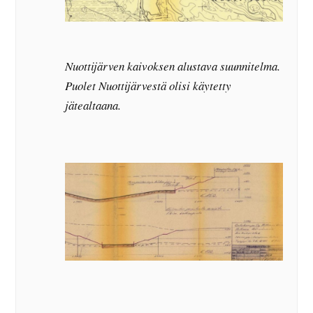
Nuottijärven kaivoksen alustava suunnitelma.
Puolet Nuottijärvestä olisi käytetty
jätealtaana.