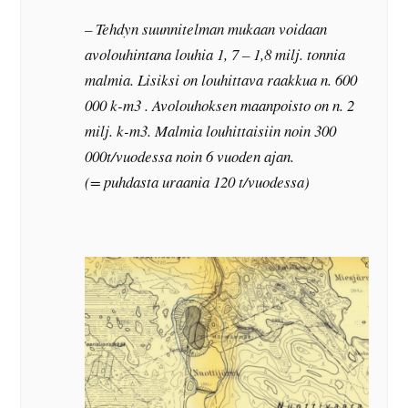
– Tehdyn suunnitelman mukaan voidaan
avolouhintana louhia 1, 7 – 1,8 milj. tonnia
malmia. Lisiksi on louhittava raakkua n. 600
000 k-m3 . Avolouhoksen maanpoisto on n. 2
milj. k-m3. Malmia louhittaisiin noin 300
000t/vuodessa noin 6 vuoden ajan.
(= puhdasta uraania 120 t/vuodessa)