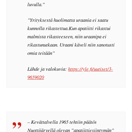
luvulla.”
”Yrityksestä huolimatta uraania ei saatu
kunnolla rikastettua.Kun apatiitti rikastui
malmista rikasteeseen, niin uraanipa ei
rikastunutkaan. Uraani käveli niin sanotusti
omia teitään”
Lähde ja valokuvia:
https://yle.fi/uutiset/3-
9659020
– Kevättalvella 1965 tehtiin päätös
Nuottijärvellä olevan ”apatiittiesiintymän”