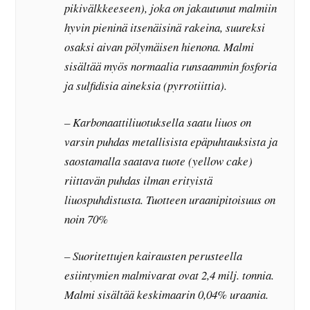
pikivälkkeeseen), joka on jakautunut malmiin
hyvin pieninä itsenäisinä rakeina, suureksi
osaksi aivan pölymäisen hienona. Malmi
sisältää myös normaalia runsaammin fosforia
ja sulfidisia aineksia (pyrrotiittia).
– Karbonaattiliuotuksella saatu liuos on
varsin puhdas metallisista epäpuhtauksista ja
saostamalla saatava tuote (yellow cake)
riittavän puhdas ilman erityistä
liuospuhdistusta. Tuotteen uraanipitoisuus on
noin 70%
– Suoritettujen kairausten perusteella
esiintymien malmivarat ovat 2,4 milj. tonnia.
Malmi sisältää keskimaarin 0,04% uraania.