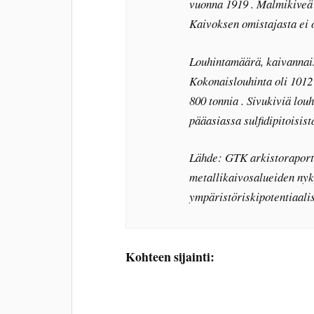
vuonna 1919 . Malmikiveä 
Kaivoksen omistajasta ei o
Louhintamäärä, kaivannais
Kokonaislouhinta oli 1012 
800 tonnia . Sivukiviä louh
pääasiassa sulfidipitoisist
Lähde: GTK arkistoraportti
metallikaivosalueiden nyky
ympäristöriskipotentiaalis
Kohteen sijainti: