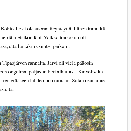
 Kohteelle ei ole suoraa tieyhteyttä. Läheisimmältä
ometriä metsikön läpi. Vaikka toukokuu oli
sä, että luntakin esiintyi paikoin.
Tipasjärven rannalta. Järvi oli vielä pääosin
teen ongelmat paljastui heti alkuunsa. Kaivokselta
ärven erääseen lahden poukamaan. Sulan osan alue
asteita.