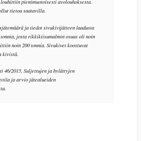
louhittiin pienimuotoisesti avolouhoksesta.
llut tietoa saatavilla.
jätemäärä ja tiedot sivukivijätteen laadusta
tonnia, josta rikkikiisumalmin osuus oli noin
ittiin noin 200 tonnia. Sivukivet koostuvat
a kivistä.
 46/2015, Suljettujen ja hylättyjen
tila ja arvio jätealueiden
ta.