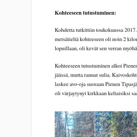
Kohteeseen tutustuminen:
Kohdetta tutkittiin toukokuussa 2017.
metsätieltä kohteeseen oli noin 2 kil
lopuillaan, oli kevät sen verran myöhäs
Kohteeseen tutustuminen alkoi Pienen 
jäässä, mutta rannat sulia. Kaivoskoh
laskee avo-oja suoraan Pienen Tipasj
oli värjaytynyt kirkkaan keltaisiksi sa