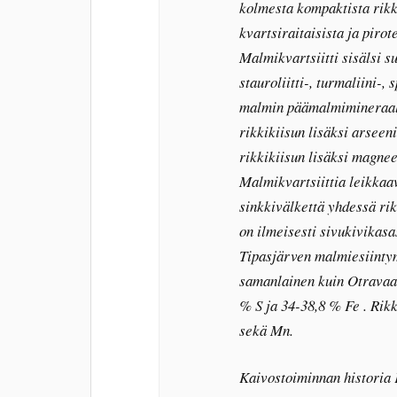
kolmesta kompaktista rikki
kvartsiraitaisista ja pirot
Malmikvartsiitti sisälsi su
stauroliitti-, turmaliini-,
malmin päämalmimineraali o
rikkikiisun lisäksi arseen
rikkikiisun lisäksi magnee
Malmikvartsiittia leikkaa
sinkkivälkettä yhdessä rik
on ilmeisesti sivukivikas
Tipasjärven malmiesiinty
samanlainen kuin Otravaar
% S ja 34-38,8 % Fe . Rikk
sekä Mn.
Kaivostoiminnan historia K