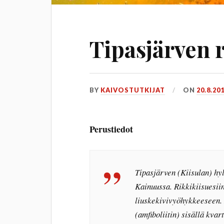
Tipasjärven 
BY
KAIVOSTUTKIJAT
ON
20.8.20
Perustiedot
Tipasjärven (Kiisulan) hyl
Kainuussa. Rikkikiisuesiin
liuskekivivyöhykkeeseen. 
(amfiboliitin) sisällä kvar