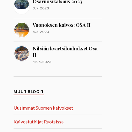
Osavuosikatsaus 2023
3.7.2023
Vuonoksen kaivos; OSA II
5.6.2023
Nilsiän kvartsilouhokset Osa
II
12.5.2023
MUUT BLOGIT
Uusimmat Suomen kaivokset
Kaivostutkijat Ruotsissa