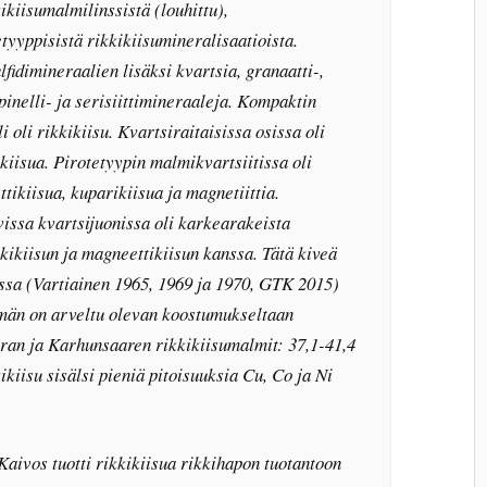
kiisumalmilinssistä (louhittu),
etyyppisistä rikkikiisumineralisaatioista.
lfidimineraalien lisäksi kvartsia, granaatti-,
 spinelli- ja serisiittimineraaleja. Kompaktin
li rikkikiisu. Kvartsiraitaisissa osissa oli
ikiisua. Pirotetyypin malmikvartsiitissa oli
ttikiisua, kuparikiisua ja magnetiittia.
vissa kvartsijuonissa oli karkearakeista
kikiisun ja magneettikiisun kanssa. Tätä kiveä
assa (Vartiainen 1965, 1969 ja 1970, GTK 2015)
män on arveltu olevan koostumukseltaan
an ja Karhunsaaren rikkikiisumalmit: 37,1-41,4
ikiisu sisälsi pieniä pitoisuuksia Cu, Co ja Ni
aivos tuotti rikkikiisua rikkihapon tuotantoon