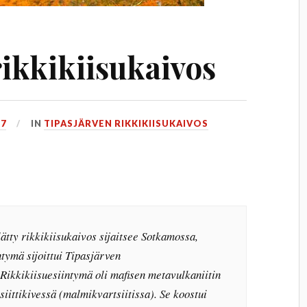
rikkikiisukaivos
17
IN
TIPASJÄRVEN RIKKIKIISUKAIVOS
ätty rikkikiisukaivos sijaitsee Sotkamossa,
tymä sijoittui Tipasjärven
Rikkikiisuesiintymä oli mafisen metavulkaniitin
tsiittikivessä (malmikvartsiitissa). Se koostui