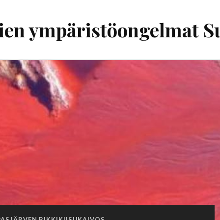
ien ympäristöongelmat 
PASJÄRVEN RIKKIKIISUKAIVOS