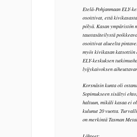
Etelä-Pohjanmaan ELY-kes
osoittivat, että kivikasas
pölyä. Kasan ympäristön m
taustasäteilystä poikkeava
osoittivat alueelta pintave
myös kivikasan katsottiin
ELY-keskuksen tutkimushav
lyijykaivoksen aiheuttava
Korsnäsin kunta oli ostan
Sopimukseen sisältyi ehto
haltuun, mikäli kasaa ei o
kulunut 20 vuotta. Turvall
on merkintä Tasman Metals
Lähteet: