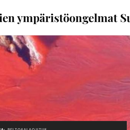
ien ympäristöongelmat 
NA:
PELTOSALAOJITUS