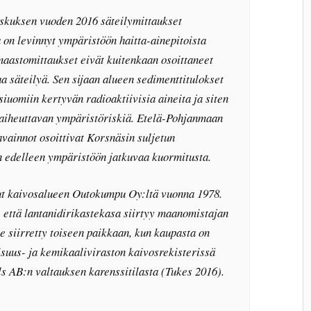
kuksen vuoden 2016 säteilymittaukset
ta on levinnyt ympäristöön haitta-ainepitoista
aastomittaukset eivät kuitenkaan osoittaneet
a säteilyä. Sen sijaan alueen sedimenttitulokset
siuomiin kertyvän radioaktiivisia aineita ja siten
 aiheuttavan ympäristöriskiä. Etelä-Pohjanmaan
ainnot osoittivat Korsnäsin suljetun
n edelleen ympäristöön jatkuvaa kuormitusta.
ut kaivosalueen Outokumpu Oy:ltä vuonna 1978.
, että lantanidirikastekasa siirtyy maanomistajan
le siirretty toiseen paikkaan, kun kaupasta on
isuus- ja kemikaaliviraston kaivosrekisterissä
 AB:n valtauksen karenssitilasta (Tukes 2016).