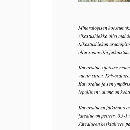
Mineralogisen koostumukse
rikastushiekka olisi mahdo
Rikastushiekan uraanipitoi
ollut saatavilla julkaistua 
Kaivosalue sijaitsee maan
vuotta sitten. Kaivosalue
Kaivosalue ja sen ympärist
lopullinen valuma on koht
Kaivosalueen jälkihoito on
jätealue on peitetty 0,3-1
Jätealueen keskialueen pa