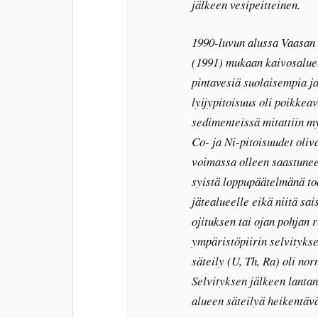
jälkeen vesipeitteinen.
1990-luvun alussa Vaasan 
(1991) mukaan kaivosalue
pintavesiä suolaisempia j
lyijypitoisuus oli poikkea
sedimenteissä mitattiin m
Co- ja Ni-pitoisuudet oliv
voimassa olleen saastunee
syistä loppupäätelmänä tode
jätealueelle eikä niitä sa
ojituksen tai ojan pohjan
ympäristöpiirin selvityks
säteily (U, Th, Ra) oli n
Selvityksen jälkeen lantani
alueen säteilyä heikentävä