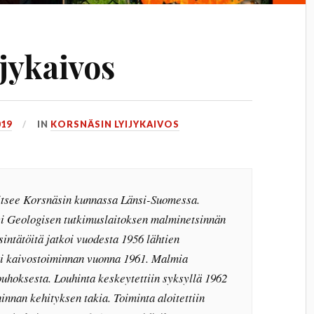
jykaivos
019
IN
KORSNÄSIN LYIJYKAIVOS
aitsee Korsnäsin kunnassa Länsi-Suomessa.
yi Geologisen tutkimuslaitoksen malminetsinnän
intätöitä jatkoi vuodesta 1956 lähtien
tti kaivostoiminnan vuonna 1961. Malmia
ouhoksesta. Louhinta keskeytettiin syksyllä 1962
nnan kehityksen takia. Toiminta aloitettiin