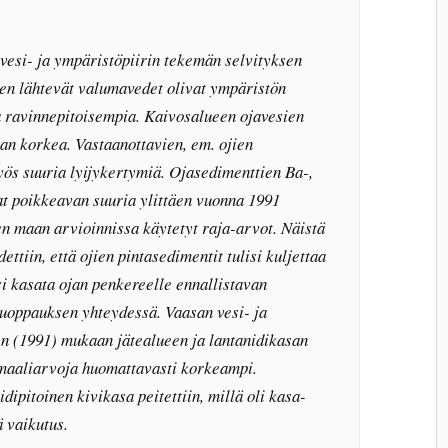
vesi- ja ympäristöpiirin tekemän selvityksen
en lähtevät valumavedet olivat ympäristön
a ravinnepitoisempia. Kaivosalueen ojavesien
van korkea. Vastaanottavien, em. ojien
yös suuria lyijykertymiä. Ojasedimenttien Ba-,
at poikkeavan suuria ylittäen vuonna 1991
n maan arvioinnissa käytetyt raja-arvot. Näistä
ttiin, että ojien pintasedimentit tulisi kuljettaa
isi kasata ojan penkereelle ennallistavan
 ruoppauksen yhteydessä. Vaasan vesi- ja
en (1991) mukaan jätealueen ja lantanidikasan
ormaaliarvoja huomattavasti korkeampi.
dipitoinen kivikasa peitettiin, millä oli kasa-
 vaikutus.