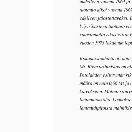
uudelleen vuonna 1964 ja 
tuotanto alkoi vuonna 1967
edelleen jalostettavaksi. 
lyijyrikasteen tuotanto v
rikastamolla rikastettiin
vuoden 1973 lokakuun lopu
Kokonaislouhinta oli noin
Mt. Rikastushiekkaa on alu
Petolahden esiintymän rika
määrä on noin 0,06 Mt ja 
kaivokseen. Malmiesiintym
lantaanioksidia. Louhoksen 
lantanidipitoista malmikiv