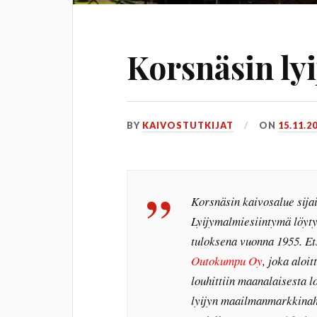
Korsnäsin lyi
BY
KAIVOSTUTKIJAT
ON
15.11.2
Korsnäsin kaivosalue sij
Lyijymalmiesiintymä löyt
tuloksena vuonna 1955. Ets
Outokumpu Oy
, joka aloi
louhittiin maanalaisesta l
lyijyn maailmanmarkkinahi