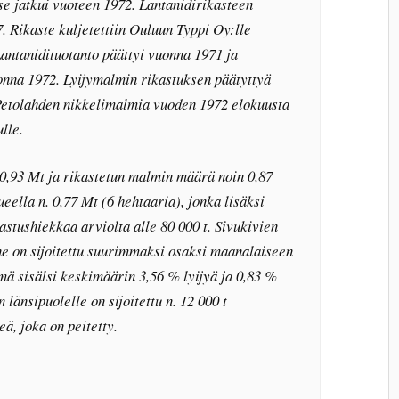
se jatkui vuoteen 1972. Lantanidirikasteen
. Rikaste kuljetettiin Ouluun Typpi Oy:lle
Lantanidituotanto päättyi vuonna 1971 ja
uonna 1972. Lyijymalmin rikastuksen päätyttyä
 Petolahden nikkelimalmia vuoden 1972 elokuusta
lle.
 0,93 Mt ja rikastetun malmin määrä noin 0,87
eella n. 0,77 Mt (6 hehtaaria), jonka lisäksi
stushiekkaa arviolta alle 80 000 t. Sivukivien
ne on sijoitettu suurimmaksi osaksi maanalaiseen
ä sisälsi keskimäärin 3,56 % lyijyä ja 0,83 %
länsipuolelle on sijoitettu n. 12 000 t
eä, joka on peitetty.