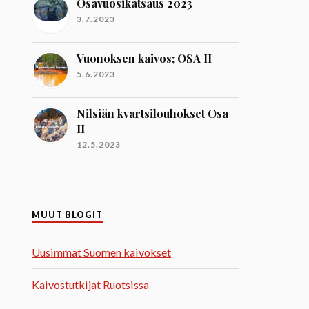
Osavuosikatsaus 2023
3.7.2023
Vuonoksen kaivos; OSA II
5.6.2023
Nilsiän kvartsilouhokset Osa
II
12.5.2023
MUUT BLOGIT
Uusimmat Suomen kaivokset
Kaivostutkijat Ruotsissa