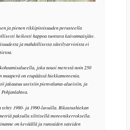
n ja pienen rikkipitoisuuden perusteella
llisesti heikosti happoa tuottava kaivannaisjäte.
suudesta ja mahdollisesta säteilyarvioista ei
tietoa.
kohoamisalueella, joka nousi merestä noin 250
en maaperä on etupäässä hiekkamoreenia.
ö jakautuu useisiin pienvaluma-alueisiin, ja
i Pohjanlahtea.
 tehty 1980- ja 1990-luvuilla. Rikastushiekan
 metriä paksulla silttisellä moreenikerroksella.
inanne on keväällä ja runsaiden sateiden