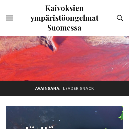
Kaivoksien
ympäristöongelmat
Suomessa
AVAINSANA:
LEADER SNACK