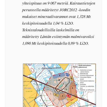
yhteispituus on 9 067 metriä. Kairaustietojen
perusteella määritetyt JORC2012 -koodin
mukaiset mineraalivarannot ovat 1,328 Mt
keskipitoisuudella 1,04 % Li2O.
Teknistaloudellisilla laskelmilla on
määritetty Läntän esiintymän malmivaroiksi
1,090 Mt keskipitoisuudella 0,89 % Li2O.