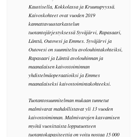
Kaustisella, Kokkolassa ja Kruunupyyssä.
Kaivoskohteet ovat vuoden 2019
kannattavuustarkastelun
tuotantojärjestyksessä Syväjärvi, Rapasaari,
Länttä, Outovesi ja Emmes. Syväjärvi ja
Outovesi on suunniteltu avolouhintakohteiksi,
Rapasaari ja Länttä avolouhinnan ja
maanalaisen kaivostoiminnan
yhdistelmäoperaatioiksi ja Emmes
maanalaiseksi kaivostoimintakohteeksi.
Tuotantosuunnitelman mukaan tunnetut
malmivarat mahdollistavat yli 13 vuoden
kaivostoiminnan. Malmivarojen kasvamisen
myötä vuosittaista lopputuotteen
tuotantokapasiteettia on voitu nostaa 15 000