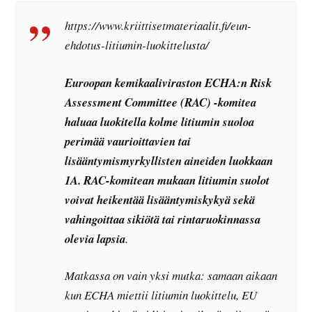
https://www.kriittisetmateriaalit.fi/eun-
ehdotus-litiumin-luokittelusta/
Euroopan kemikaaliviraston ECHA:n Risk
Assessment Committee (RAC) -komitea
haluaa luokitella kolme litiumin suoloa
perimää vaurioittavien tai
lisääntymismyrkyllisten aineiden luokkaan
1A. RAC-komitean mukaan litiumin suolot
voivat heikentää lisääntymiskykyä sekä
vahingoittaa sikiötä tai rintaruokinnassa
olevia lapsia
.
Matkassa on vain yksi mutka: samaan aikaan
kun ECHA miettii litiumin luokittelu, EU