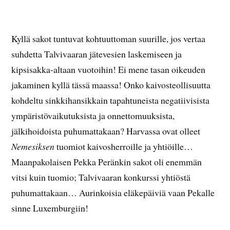
Kyllä sakot tuntuvat kohtuuttoman suurille, jos vertaa
suhdetta Talvivaaran jätevesien laskemiseen ja
kipsisakka-altaan vuotoihin! Ei mene tasan oikeuden
jakaminen kyllä tässä maassa! Onko kaivosteollisuutta
kohdeltu sinkkihansikkain tapahtuneista negatiivisista
ympäristövaikutuksista ja onnettomuuksista,
jälkihoidoista puhumattakaan? Harvassa ovat olleet
Nemesiksen
tuomiot kaivosherroille ja yhtiöille…
Maanpakolaisen Pekka Peränkin sakot oli enemmän
vitsi kuin tuomio; Talvivaaran konkurssi yhtiöstä
puhumattakaan… Aurinkoisia eläkepäiviä vaan Pekalle
sinne Luxemburgiin!