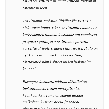
tarvitsee kipeästi litiumia vihreän siirtymän
toteuttamiseen.
Jos litiumin suoloille lätkäistään ECHA:n
ehdottama leima, iskee se litiumin tuotantoon
korkeampien tuotantokustannusten muodossa
ja ajaisi sijoittajia pois litiumin parista,
varoittavat teollisuuden etujärjestöt. Pallo on
nyt komissiolla, jonka pitää päättää,
täyttävätkö nämä aineet uuden luokittelun
kriteerit.
Euroopan komissio päättää lähiaikoina
luokitellaanko litium myrkylliseksi
kemikaaliksi. Tämä on saanut aikaan
melkoisen kuhinan akku- ja raaka-
ainetuottajien keskuudessa, jotka varoittavat