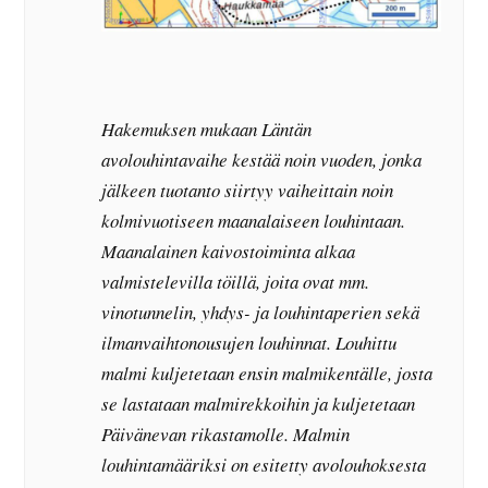
Hakemuksen mukaan Läntän
avolouhintavaihe kestää noin vuoden, jonka
jälkeen tuotanto siirtyy vaiheittain noin
kolmivuotiseen maanalaiseen louhintaan.
Maanalainen kaivostoiminta alkaa
valmistelevilla töillä, joita ovat mm.
vinotunnelin, yhdys- ja louhintaperien sekä
ilmanvaihtonousujen louhinnat. Louhittu
malmi kuljetetaan ensin malmikentälle, josta
se lastataan malmirekkoihin ja kuljetetaan
Päivänevan rikastamolle. Malmin
louhintamääriksi on esitetty avolouhoksesta