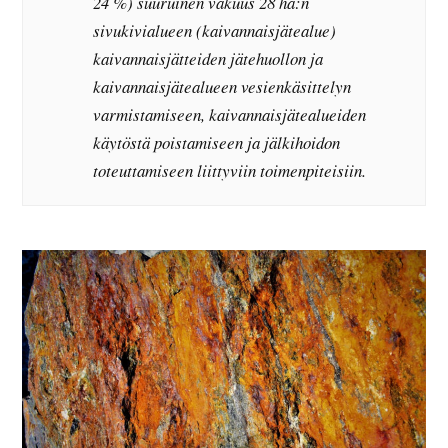
24 %) suuruinen vakuus 28 ha:n
sivukivialueen (kaivannaisjätealue)
kaivannaisjätteiden jätehuollon ja
kaivan
naisjätealueen vesienkäsittelyn
varmistamiseen, kaivannaisjätealueiden
käy
töstä poistamiseen ja jälkihoidon
toteuttamiseen liittyviin toimenpiteisiin.