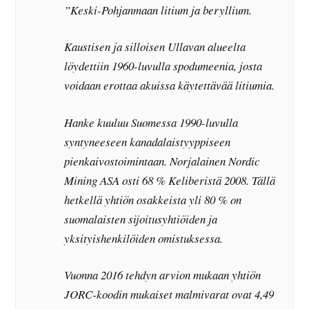
”Keski-Pohjanmaan litium ja beryllium.
Kaustisen ja silloisen Ullavan alueelta
löydettiin 1960-luvulla spodumeenia, josta
voidaan erottaa akuissa käytettävää litiumia.
Hanke kuuluu Suomessa 1990-luvulla
syntyneeseen kanadalaistyyppiseen
pienkaivostoimintaan. Norjalainen Nordic
Mining ASA osti 68 % Keliberistä 2008. Tällä
hetkellä yhtiön osakkeista yli 80 % on
suomalaisten sijoitusyhtiöiden ja
yksityishenkilöiden omistuksessa.
Vuonna 2016 tehdyn arvion mukaan yhtiön
JORC-koodin mukaiset malmivarat ovat 4,49