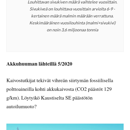
Louhittavan sivukiven määrä vaihtelee vuosittain.
Sivukiveä on louhittava vuosittain arviolta 6-9 -
kertainen määrä malmin määrään verrattuna.
Keskimääräinen vuosilouhinta (malmi+sivukivi)
on noin 3,6 miljoonaa tonnia
Akkuhuuman lähteillä 5/2020
Kaivostutkijat tekivät vihreän siirtymän fossiilisella
polttoaineilla kohti akkukaivosta (CO2 päästöt 129
g/km). Löytyikö Kaustiselta SE päästötön
autoilumuoto?