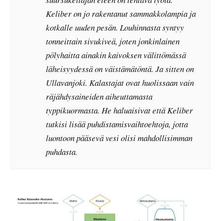
Keliber on jo rakentanut sammakkolampia ja
kotkalle uuden pesän. Louhinnasta syntyy
tonneittain sivukiveä, joten jonkinlainen
pölyhaitta ainakin kaivoksen välittömässä
läheisyydessä on väistämätöntä. Ja sitten on
Ullavanjoki. Kalastajat ovat huolissaan vain
räjähdysaineiden aiheuttamasta
typpikuormasta. He haluaisivat että Keliber
tutkisi lisää puhdistamisvaihtoehtoja, jotta
luontoon pääsevä vesi olisi mahdollisimman
puhdasta.