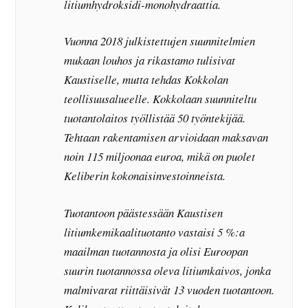
litiumhydroksidi-monohydraattia.
Vuonna 2018 julkistettujen suunnitelmien
mukaan louhos ja rikastamo tulisivat
Kaustiselle, mutta tehdas Kokkolan
teollisuusalueelle. Kokkolaan suunniteltu
tuotantolaitos työllistää 50 työntekijää.
Tehtaan rakentamisen arvioidaan maksavan
noin 115 miljoonaa euroa, mikä on puolet
Keliberin kokonaisinvestoinneista.
Tuotantoon päästessään Kaustisen
litiumkemikaalituotanto vastaisi 5 %:a
maailman tuotannosta ja olisi Euroopan
suurin tuotannossa oleva litiumkaivos, jonka
malmivarat riittäisivät 13 vuoden tuotantoon.