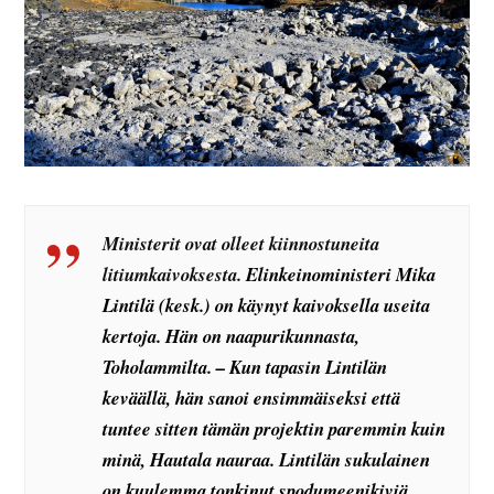
Ministerit ovat olleet kiinnostuneita
litiumkaivoksesta.
Elinkeinoministeri Mika
Lintilä (kesk.) on käynyt kaivoksella useita
kertoja. Hän on naapurikunnasta,
Toholammilta. – Kun tapasin Lintilän
keväällä, hän sanoi ensimmäiseksi että
tuntee sitten tämän projektin paremmin kuin
minä, Hautala nauraa. Lintilän sukulainen
on kuulemma tonkinut spodumeenikiviä