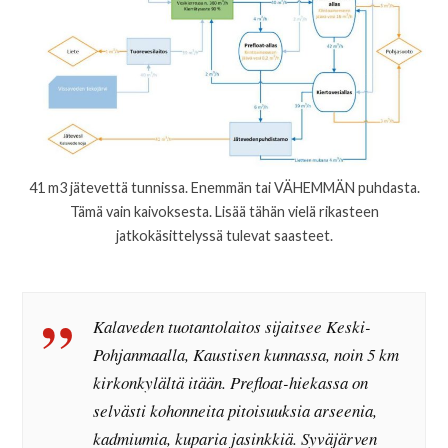
41 m3 jätevettä tunnissa. Enemmän tai VÄHEMMÄN puhdasta.
Tämä vain kaivoksesta. Lisää tähän vielä rikasteen
jatkokäsittelyssä tulevat saasteet.
Kalaveden tuotantolaitos sijaitsee Keski-
Pohjanmaalla, Kaustisen kunnassa, noin 5 km
kirkonkylältä itään. Prefloat-hiekassa on
selvästi kohonneita pitoisuuksia arseenia,
kadmiumia, kuparia jasinkkiä. Syväjärven