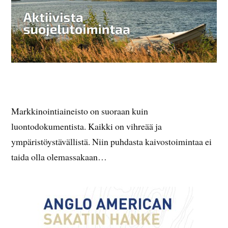
Markkinointiaineisto on suoraan kuin
luontodokumentista. Kaikki on vihreää ja
ympäristöystävällistä. Niin puhdasta kaivostoimintaa ei
taida olla olemassakaan…