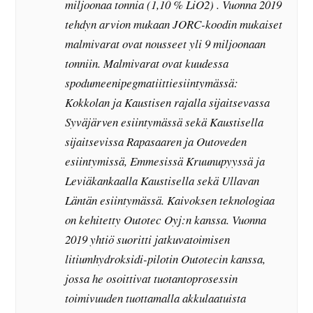
miljoonaa tonnia (1,10 % LiO2) . Vuonna 2019
tehdyn arvion mukaan JORC-koodin mukaiset
malmivarat ovat nousseet yli 9 miljoonaan
tonniin. Malmivarat ovat kuudessa
spodumeenipegmatiittiesiintymässä:
Kokkolan ja Kaustisen rajalla sijaitsevassa
Syväjärven esiintymässä sekä Kaustisella
sijaitsevissa Rapasaaren ja Outoveden
esiintymissä, Emmesissä Kruunupyyssä ja
Leviäkankaalla Kaustisella sekä Ullavan
Läntän esiintymässä. Kaivoksen teknologiaa
on kehitetty Outotec Oyj:n kanssa. Vuonna
2019 yhtiö suoritti jatkuvatoimisen
litiumhydroksidi-pilotin Outotecin kanssa,
jossa he osoittivat tuotantoprosessin
toimivuuden tuottamalla akkulaatuista