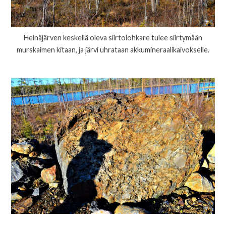
Heinäjärven keskellä oleva siirtolohkare tulee siirtymään
murskaimen kitaan, ja järvi uhrataan akkumineraalikaivokselle.