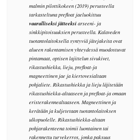
malmin pilottikokeen (2019) perusteella
tarkasteltuna prefloat jaeluokittuu
vaaralliseksi jätteeksi
arseeni- ja
sinkkipitoisuuksien perusteella. Kalaveden
tuotantolaitoksella syntyviä jätejakeita ovat
alueen rakentamisen yhteydessä muodostuvat
pintamaat, optisen lajittelun sivukivet,
rikastushiekka, lieju, prefloat-ja
magneettinen jae ja kiertovesialtaan
pohjaliete. Rikastushiekka ja lieju läjitetään
rikastushiekka-altaaseen ja prefloat-ja omaan
eristerakennealtaaseen. Magneettinen ja
kerätään ja kuljetetaan tuotantolaitoksen
ulkopuolelle. Rikastushiekka-altaan
pohjarakenteena toimii luontainen tai
rakennettu turvekerros, jonka paksuus