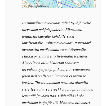
Ensimmäinen avolouhos tulisi Syväjärvelle
turvesuon pohjoispuolelle. Rikastamo
tehtäisiin kuivalle kohdalle suon
länsireunalle. Toinen avolouhos, Rapasaari,
avattaisiin myöhemmin suon itäreunalle.
Paikka on yhtään liioittelematta loistava.
Alueella on ollut historian saatossa
tervahautoja ja nyt pitkään turvetuotantoa,
joten neitseelliseen luontoon ei tarvitse
koskea. Turvetuotannon ansiosta alueella
risteilee valmis tieverkko, jota pitää lähinnä
leventää ja vahvistaa. Lähistöllä ei ole
myöskään isoja järviä. Muutama kilometri