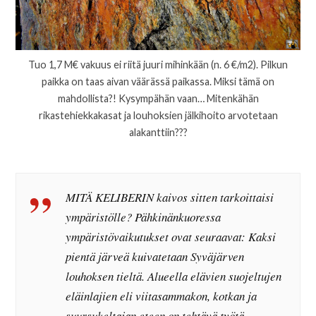
Tuo 1,7 M€ vakuus ei riitä juuri mihinkään (n. 6 €/m2). Pilkun
paikka on taas aivan väärässä paikassa. Miksi tämä on
mahdollista?! Kysympähän vaan… Mitenkähän
rikastehiekkakasat ja louhoksien jälkihoito arvotetaan
alakanttiin???
MITÄ KELIBERIN kaivos sitten tarkoittaisi
ympäristölle? Pähkinänkuoressa
ympäristövaikutukset ovat seuraavat: Kaksi
pientä järveä kuivatetaan Syväjärven
louhoksen tieltä. Alueella elävien suojeltujen
eläinlajien eli viitasammakon, kotkan ja
suursukeltajan eteen on tehtävä työtä.