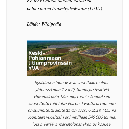
Keliber tuottaa tuotantolaitoksen
valmistuttua litiumhydroksidia (LiOH).
Lähde: Wikipedia
Syväjärven louhoksesta louhitaan malmia
yhteensä noin 1,7 milj. tonnia ja sivukiviä
yhteensä noin 12,6 milj. tonnia. Louhoksen
suunniteltu toiminta-aika on 4 vuotta ja tuotanto
on suunniteltu aloitettavan vuonna 2019. Malmia
louhitaan vuosittain enimmillään 540 000 tonnia,
jota määrää ympäristölupahakemus koskee.