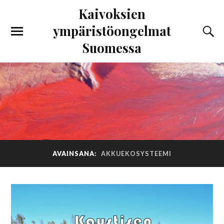
Kaivoksien
ympäristöongelmat
Suomessa
AVAINSANA:
AKKUEKOSYSTEEMI