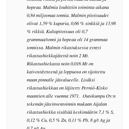
hopeaa. Malmia louhittiin toiminta-aikana
0,84 miljoonaa tonnia. Malmin pitoisuudet
olivat 1,59 % kuparia, 0,66 % sinkkiä ja 13,98
% rikkiä. Kultapitoisuus oli 0,7
grammaa/tonni ja hopeaa oli 14 grammaa
tonnissa. Malmin rikastuksessa syntyi
rikastushiekkajätettä noin 2 Mt.
Rikastushiekasta noin 0,016 Mt on
kaivostäytteenä ja loppuosa on sijoitettu
maan pinnalle jätealueelle. Lisäksi
rikastushiekkaa on läjitetty Perniö-Kisko
maantien alle vuonna 1971. Outokumpu Oy:n
tekemän jäteinventoinnin mukaan Aijalan
rikastushiekka sisältää keskimäärin 7,1 % S,
0,12 % Cu, 0,5 % Zn, 0,11 % Pb, 8 g/t Ag ja
0,7 g/t Au.