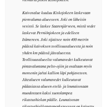
Kaivosalue kuuluu Kiskojokeen laskevaan
pienvaluma-alueeseen. Joki on läheisin
vesistö. Se laskee Saarenjärveen, mistä vedet
laskevat Perniönjokeen ja edelleen
Itämereen. Joki sijaitsee noin 400 metrin
päässä kaivoksen teollisuusalueesta ja noin
yhden km päässä jätealueesta.
Teollisuusalueelta valumavedet kulkeutuvat
pintavaluntana pelto-ojiin ja osaltaan myös
moreenin ja/tai kallion läpi pohjaveteen.
Jätealueen valumavedet kulkeutuvat
pääasiassa alueen etelä- ja lounaisosaan
muodostaen kaksi suotolampea
rikastushiekan päälle. Lounaisosan
rikastushiekkapatopenkereeseen on kaivettu