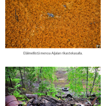
Eläimellistä menoa Aijalan rikastekasalla.