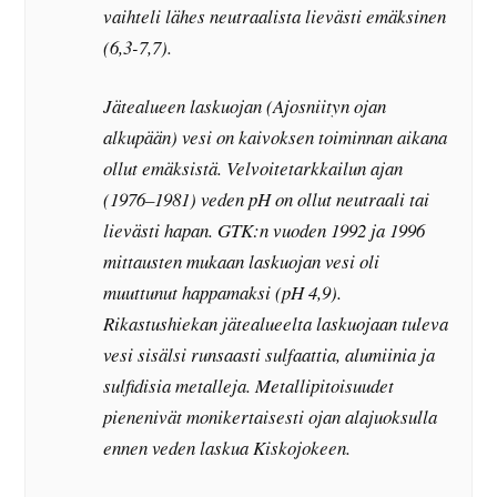
vaihteli lähes neutraalista lievästi emäksinen
(6,3-7,7).
Jätealueen laskuojan (Ajosniityn ojan
alkupään) vesi on kaivoksen toiminnan aikana
ollut emäksistä. Velvoitetarkkailun ajan
(1976–1981) veden pH on ollut neutraali tai
lievästi hapan. GTK:n vuoden 1992 ja 1996
mittausten mukaan laskuojan vesi oli
muuttunut happamaksi (pH 4,9).
Rikastushiekan jätealueelta laskuojaan tuleva
vesi sisälsi runsaasti sulfaattia, alumiinia ja
sulfidisia metalleja. Metallipitoisuudet
pienenivät monikertaisesti ojan alajuoksulla
ennen veden laskua Kiskojokeen.