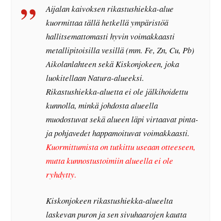
Aijalan kaivoksen rikastushiekka-alue
kuormittaa tällä hetkellä ympäristöä
hallitsemattomasti hyvin voimakkaasti
metallipitoisilla vesillä (mm. Fe, Zn, Cu, Pb)
Aikolanlahteen sekä Kiskonjokeen, joka
luokitellaan Natura-alueeksi.
Rikastushiekka-aluetta ei ole jälkihoidettu
kunnolla, minkä johdosta alueella
muodostuvat sekä alueen läpi virtaavat pinta-
ja pohjavedet happamoituvat voimakkaasti.
Kuormittumista on tutkittu useaan otteeseen,
mutta kunnostustoimiin alueella ei ole
ryhdytty.
Kiskonjokeen rikastushiekka-alueelta
laskevan puron ja sen sivuhaarojen kautta