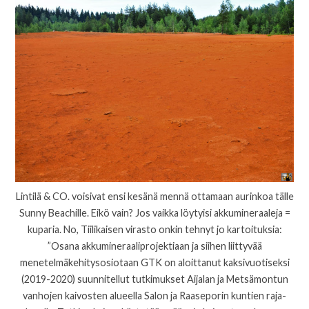
Lintilä & CO. voisivat ensi kesänä mennä ottamaan aurinkoa tälle
Sunny Beachille. Eikö vain? Jos vaikka löytyisi akkumineraaleja =
kuparia. No, Tiilikaisen virasto onkin tehnyt jo kartoituksia:
”Osana akkumineraaliprojektiaan ja siihen liittyvää
menetelmäkehitysosiotaan GTK on aloittanut kaksivuotiseksi
(2019-2020) suunnitellut tutkimukset Aijalan ja Metsämontun
vanhojen kaivosten alueella Salon ja Raaseporin kuntien raja-