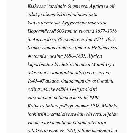
Kiskossa Varsinais-Suomessa. Aijalassa oli
ollut jo aiemminkin pienimuotoista
kaivostoimintaa. Lyijymalmia louhittiin
Hopeamäessä 500 tonnia vuosina 1677–1916
ja Aurumsissa 20 tonnia vuosina 1684–1957,
lisäksi rautamalmia on louhittu Helbomsissa
40 tonnia vuosina 1688–1831. Aijalan
kuparimalmi löydettiin Suomen Malmi Oy:n
tekemien etsintätöiden tuloksena vuosien
1945–47 aikana. Outokumpu Oy osti malmi
esiintymän keväällä 1948 ja aloitti
varsinaisen tuotannon kesällä 1949.
Kaivostoiminta päättyi vuonna 1958. Malmia
louhittiin maanalaisesta kaivoksesta. Aijalan
ympäristössä malminetsintää jatkettiin
tuloksetta vuoteen 1961, jolloin maanalaisen