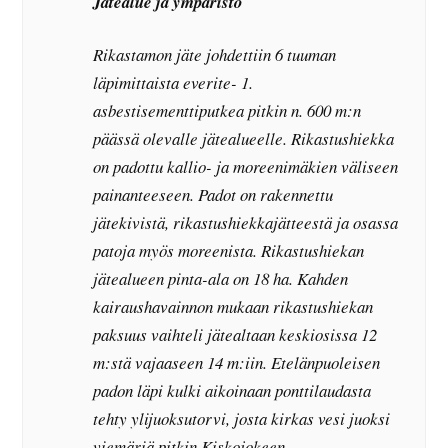
Jätealue ja ympäristö
Rikastamon jäte johdettiin 6 tuuman
läpimittaista everite- 1.
asbestisementtiputkea pitkin n. 600 m:n
päässä olevalle jätealueelle. Rikastushiekka
on padottu kallio- ja moreenimäkien väliseen
painanteeseen. Padot on rakennettu
jätekivistä, rikastushiekkajätteestä ja osassa
patoja myös moreenista. Rikastushiekan
jätealueen pinta-ala on 18 ha. Kahden
kairaushavainnon mukaan rikastushiekan
paksuus vaihteli jätealtaan keskiosissa 12
m:stä vajaaseen 14 m:iin. Etelänpuoleisen
padon läpi kulki aikoinaan ponttilaudasta
tehty ylijuoksutorvi, josta kirkas vesi juoksi
viemäriä pitkin Kiskojokeen.