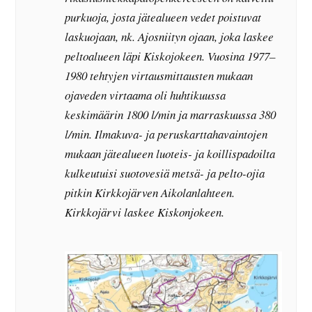
purkuoja, josta jätealueen vedet poistuvat
laskuojaan, nk. Ajosniityn ojaan, joka laskee
peltoalueen läpi Kiskojokeen. Vuosina 1977–
1980 tehtyjen virtausmittausten mukaan
ojaveden virtaama oli huhtikuussa
keskimäärin 1800 l/min ja marraskuussa 380
l/min. Ilmakuva- ja peruskarttahavaintojen
mukaan jätealueen luoteis- ja koillispadoilta
kulkeutuisi suotovesiä metsä- ja pelto-ojia
pitkin Kirkkojärven Aikolanlahteen.
Kirkkojärvi laskee Kiskonjokeen.