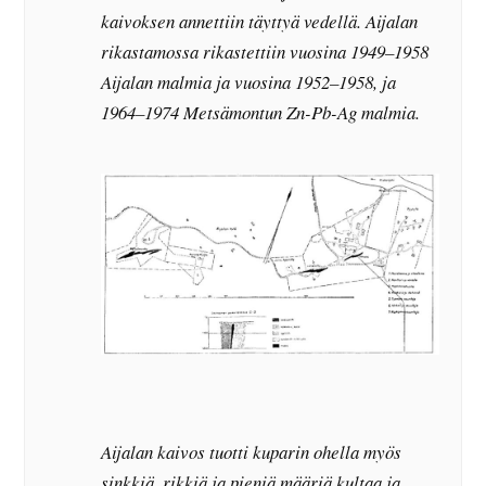
kaivoksen annettiin täyttyä vedellä. Aijalan
rikastamossa rikastettiin vuosina 1949–1958
Aijalan malmia ja vuosina 1952–1958, ja
1964–1974 Metsämontun Zn-Pb-Ag malmia.
Aijalan kaivos tuotti kuparin ohella myös
sinkkiä, rikkiä ja pieniä määriä kultaa ja