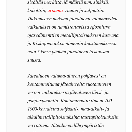
sisältää merkittäviä määriä mm. sinkkiä,
kobolttia,
uraania
, rautaa ja sulfaattia.
Tutkimusten mukaan jätealueen valumaveden
vaikutukset on tunnistettavissa Ajosniityn
ojasedimenttien metallipitoisuuksien kasvuna
ja Kiskojoen jokisedimentin koostumuksessa
noin 5 km:n päähän jätealueen laskuosan
suusta.
Jätealueen valuma-alueen pohjavesi on
kontaminoitunut jätealueelta suotautuvien
vesien vaikutuksesta jätealueen länsi- ja
pohjoispuolella. Kontaminaatio ilmeni 100-
1000-kertaisina sulfaatti-, maa-alkali- ja
alkalimetallipitoisuuksina taustapitoisuuksiin
verrattuna. Jätealueen lähiympäristön