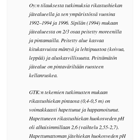
Oy:n tilauksesta tutkimuksia rikastushiekan
jätealueella ja sen ympäristössä vuosina
1992–1994 ja 1996. Sipilän (1994) mukaan
jätealueesta on 2/3 osaa peitetty moreenilla
ja pintamailla. Peitetty alue kasvaa
kitukasvuista mäntyä ja lehtipuustoa (koivua,
leppää) ja aluskasvillisuutta. Peittämätön
jätealue on pintaväriltään ruosteen
kellanruskea.
GTK:n tekemien tutkimusten mukaan
rikastushiekan pintaosa (0,4-0,5 m) on
voimakkaasti hapettunut ja happamoitunut.
Hapettuneen rikastushiekan huokosveden pH
oli alhaisimmillaan 2,6 (vaihtelu 2,55-2,7).
Hapettumattoman jätehiekan huokosveden pH