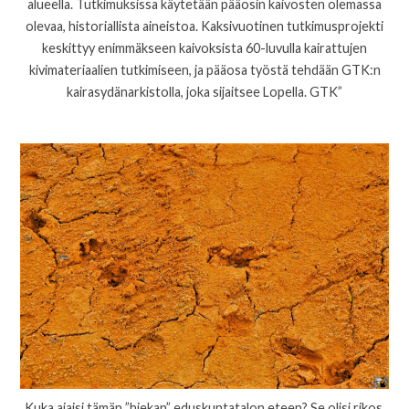
alueella. Tutkimuksissa käytetään pääosin kaivosten olemassa
olevaa, historiallista aineistoa. Kaksivuotinen tutkimusprojekti
keskittyy enimmäkseen kaivoksista 60-luvulla kairattujen
kivimateriaalien tutkimiseen, ja pääosa työstä tehdään GTK:n
kairasydänarkistolla, joka sijaitsee Lopella. GTK”
Kuka ajaisi tämän ”hiekan” eduskuntatalon eteen? Se olisi rikos,