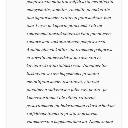
pohjavesistä mitattiin sulfidisista metalleista
mangaanille, sinkille, raudalle ja nikkelille
taustapitoisuudet ylittäviä pitoisuuksia, kun
taas lyijyn ja kuparin pitoisuudet olivat
suuremmat taustakohteessa kuin jätealueen
suotovesien vaikutusalueen pohjavesissä.
Aijalan alueen kallio- tai irtomaan pohjavesi
ei sovellu talousvedeksi ja siksi sitä ei
käytetä yksittäistalouksissa. Jätealueelta
laskevien vesien happamuus ja suuret
metallipitoisuudet osoittavat, etteivät
jätealueen sulkemisen jälkeiset peitto- ja
kunnostustoimet ole olleet riittäviä
pysäyttämään tai hidastamaan rikastushiekan
sulfidihapettumista ja sitä seuraavaa
valumavesien happamoitumista. Nämä seikat