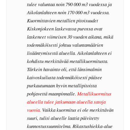
tulee valuntaa noin 790 000 m3 vuodessa ja
Aikolanlahteen noin 170 000 m3 vuodessa.
Kuormittavien metallien pitoisuudet
Kiskonjokeen laskevassa purossa ovat
laskeneet viimeisen 30 vuoden aikana, mikä
todennäköisesti johtuu valuntamäärien
lisääntymisestä alueella. Aikolanlahteen ei
kohdistu merkittävää metallikuormitusta.
Tärkein havainto oli, että länsimalmin
kaivoskuilusta todennäköisesti pääsee
purkautumaan hyvin metallipitoista
pohjavettä maanpinnalle.
Metallikuormitus
alueella tulee jatkumaan alueella satoja
vuosia.
Vaikka kuormitus ei ole merkittävän
suuri, tulisi alueelle laatia päivitetty
kunnostussuunnitelma. Rikastushiekka-alue